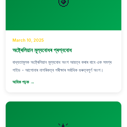
🎯
March 10, 2025
অষ্ট্ৰেলিয়ান মূল্যবোধৰ প্ৰশ্নবোধ
বাধ্যতামূলক অষ্ট্ৰেলিয়ান মূল্যবোধ অংশ আয়ত্ব কৰাৰ বাবে এক সমগ্ৰ
গাইড - আপোনাৰ নাগৰিকত্ব পৰীক্ষাৰ সৰ্বাধিক গুৰুত্বপূৰ্ণ অংশ।
অধিক পঢ়ক →