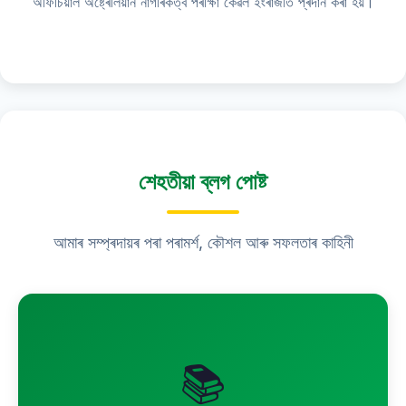
অফিচিয়াল অষ্ট্ৰেলিয়ান নাগৰিকত্ব পৰীক্ষা কেৱল ইংৰাজীত প্ৰদান কৰা হয়।
শেহতীয়া ব্লগ পোষ্ট
আমাৰ সম্প্ৰদায়ৰ পৰা পৰামৰ্শ, কৌশল আৰু সফলতাৰ কাহিনী
📚