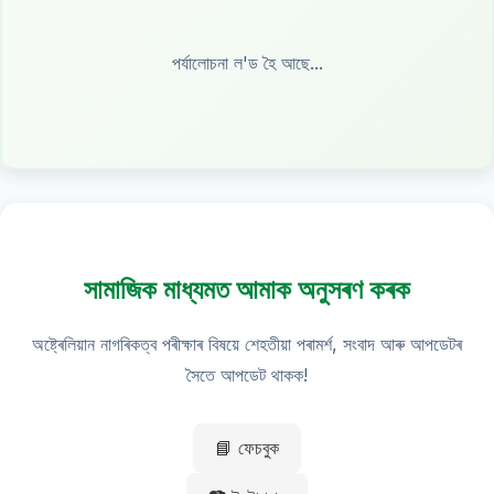
পৰ্যালোচনা ল'ড হৈ আছে...
সামাজিক মাধ্যমত আমাক অনুসৰণ কৰক
অষ্ট্ৰেলিয়ান নাগৰিকত্ব পৰীক্ষাৰ বিষয়ে শেহতীয়া পৰামৰ্শ, সংবাদ আৰু আপডেটৰ
সৈতে আপডেট থাকক!
📘 ফেচবুক