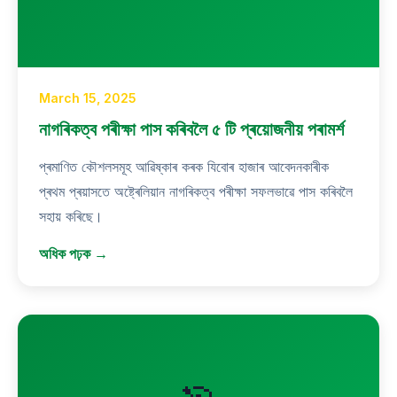
March 15, 2025
নাগৰিকত্ব পৰীক্ষা পাস কৰিবলৈ ৫ টি প্ৰয়োজনীয় পৰামৰ্শ
প্ৰমাণিত কৌশলসমূহ আৱিষ্কাৰ কৰক যিবোৰ হাজাৰ আবেদনকাৰীক
প্ৰথম প্ৰয়াসতে অষ্ট্ৰেলিয়ান নাগৰিকত্ব পৰীক্ষা সফলভাৱে পাস কৰিবলৈ
সহায় কৰিছে।
অধিক পঢ়ক →