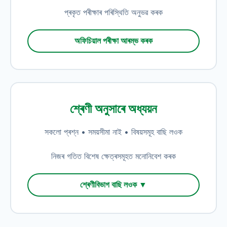
প্ৰকৃত পৰীক্ষাৰ পৰিস্থিতি অনুভৱ কৰক
অফিচিয়াল পৰীক্ষা আৰম্ভ কৰক
শ্ৰেণী অনুসাৰে অধ্যয়ন
সকলো প্ৰশ্ন • সময়সীমা নাই • বিষয়সমূহ বাছি লওক
নিজৰ গতিত বিশেষ ক্ষেত্ৰসমূহত মনোনিবেশ কৰক
শ্ৰেণীবিভাগ বাছি লওক ▼