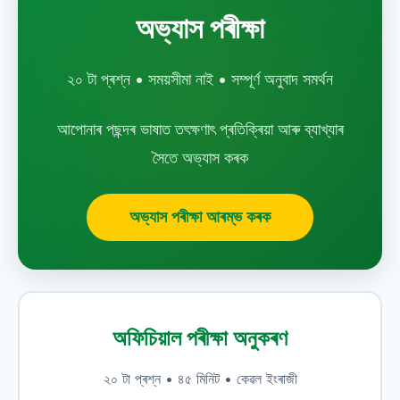
অভ্যাস পৰীক্ষা
২০ টা প্ৰশ্ন • সময়সীমা নাই • সম্পূৰ্ণ অনুবাদ সমৰ্থন
আপোনাৰ পছন্দৰ ভাষাত তৎক্ষণাৎ প্ৰতিক্ৰিয়া আৰু ব্যাখ্যাৰ
সৈতে অভ্যাস কৰক
অভ্যাস পৰীক্ষা আৰম্ভ কৰক
অফিচিয়াল পৰীক্ষা অনুকৰণ
২০ টা প্ৰশ্ন • ৪৫ মিনিট • কেৱল ইংৰাজী