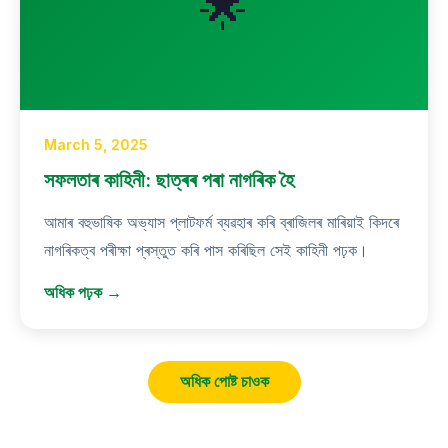
🌟
March 5, 2025
সফলতাৰ কাহিনী: ছাত্ৰৰ পৰা নাগৰিক হৈ
আমাৰ বহুভাষিক অভ্যাস প্লাটফৰ্ম ব্যৱহাৰ কৰি ব্ৰাজিলৰ মাৰিয়াই কিদৰে
নাগৰিকত্ব পৰীক্ষা প্ৰস্তুত কৰি পাস কৰিছিল সেই কাহিনী পঢ়ক।
অধিক পঢ়ক →
অধিক পোষ্ট চাওক