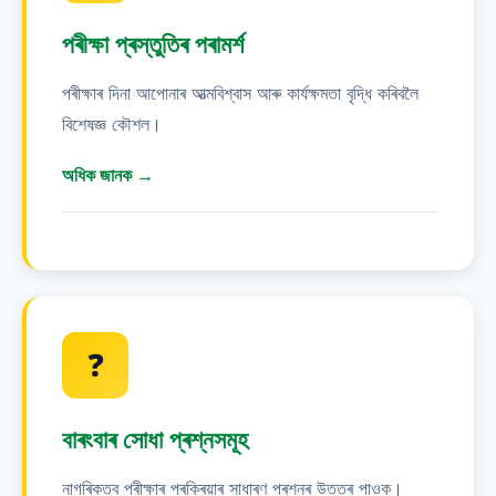
পৰীক্ষা প্ৰস্তুতিৰ পৰামৰ্শ
পৰীক্ষাৰ দিনা আপোনাৰ আত্মবিশ্বাস আৰু কাৰ্যক্ষমতা বৃদ্ধি কৰিবলৈ
বিশেষজ্ঞ কৌশল।
অধিক জানক →
তথ্য ভাল ধৰি ৰাখিবলৈ প্ৰতিদিন কমেও ৩০ মিনিট
অধ্যয়ন কৰক
অষ্ট্ৰেলিয়ান মূল্যবোধৰ প্ৰশ্নসমূহত অতিৰিক্ত মনোযোগ
❓
দিয়ক - আপুনি সকলো ৫ টা ঠিক কৰিব লাগিব
আত্মবিশ্বাস গঠন কৰিবলৈ পৰীক্ষাৰ পৰিস্থিতিত অভ্যাস
বাৰংবাৰ সোধা প্ৰশ্নসমূহ
পৰীক্ষা দিয়ক
নাগৰিকত্ব পৰীক্ষাৰ প্ৰক্ৰিয়াৰ সাধাৰণ প্ৰশ্নৰ উত্তৰ পাওক।
মুখ্য তাৰিখ আৰু ঐতিহাসিক তথ্যৰ বাবে ফ্লাশকাৰ্ড