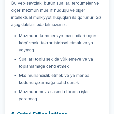
Bu veb-saytdakı bütün suallar, tərcümələr və
digər məzmun müəllif hüququ və digər
intellektual mülkiyyət hüquqları ilə qorunur. Siz
aşağıdakıları edə bilməzsiniz:
Məzmunu kommersiya məqsədləri üçün
köçürmək, təkrar istehsal etmək və ya
yaymaq
Sualları toplu şəkildə yükləməyə və ya
toplamamağa cəhd etmək
Əks mühəndislik etmək və ya mənbə
kodunu çıxarmağa cəhd etmək
Məzmunumuz əsasında törəmə işlər
yaratmaq