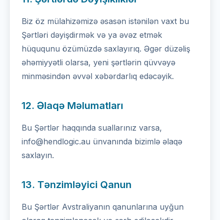
Biz öz mülahizəmizə əsasən istənilən vaxt bu
Şərtləri dəyişdirmək və ya əvəz etmək
hüququnu özümüzdə saxlayırıq. Əgər düzəliş
əhəmiyyətli olarsa, yeni şərtlərin qüvvəyə
minməsindən əvvəl xəbərdarlıq edəcəyik.
12. Əlaqə Məlumatları
Bu Şərtlər haqqında suallarınız varsa,
info@hendlogic.au ünvanında bizimlə əlaqə
saxlayın.
13. Tənzimləyici Qanun
Bu Şərtlər Avstraliyanın qanunlarına uyğun