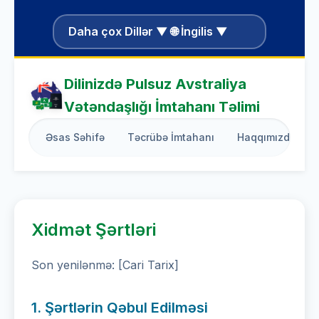
Daha çox Dillər ▼ 🌐 İngilis ▼
Dilinizdə Pulsuz Avstraliya
Vətəndaşlığı İmtahanı Təlimi
Əsas Səhifə
Təcrübə İmtahanı
Haqqımızda
Xidmət Şərtləri
Son yenilənmə: [Cari Tarix]
1. Şərtlərin Qəbul Edilməsi