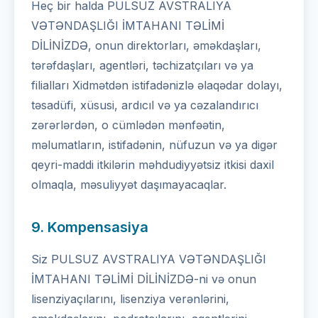
Heç bir halda PULSUZ AVSTRALIYA
VƏTƏNDAŞLIĞI İMTAHANI TƏLİMİ
DİLİNİZDƏ, onun direktorları, əməkdaşları,
tərəfdaşları, agentləri, təchizatçıları və ya
filialları Xidmətdən istifadənizlə əlaqədar dolayı,
təsadüfi, xüsusi, ardıcıl və ya cəzalandırıcı
zərərlərdən, o cümlədən mənfəətin,
məlumatların, istifadənin, nüfuzun və ya digər
qeyri-maddi itkilərin məhdudiyyətsiz itkisi daxil
olmaqla, məsuliyyət daşımayacaqlar.
9. Kompensasiya
Siz PULSUZ AVSTRALIYA VƏTƏNDAŞLIĞI
İMTAHANI TƏLİMİ DİLİNİZDƏ-ni və onun
lisenziyaçılarını, lisenziya verənlərini,