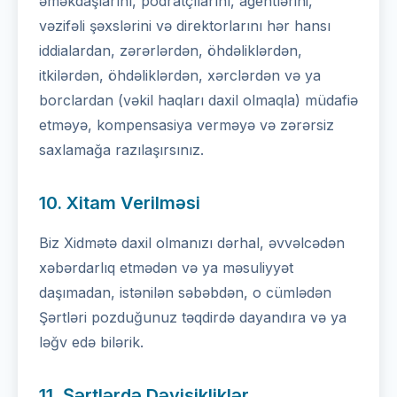
əməkdaşlarını, podratçılarını, agentlərini,
vəzifəli şəxslərini və direktorlarını hər hansı
iddialardan, zərərlərdən, öhdəliklərdən,
itkilərdən, öhdəliklərdən, xərclərdən və ya
borclardan (vəkil haqları daxil olmaqla) müdafiə
etməyə, kompensasiya verməyə və zərərsiz
saxlamağa razılaşırsınız.
10. Xitam Verilməsi
Biz Xidmətə daxil olmanızı dərhal, əvvəlcədən
xəbərdarlıq etmədən və ya məsuliyyət
daşımadan, istənilən səbəbdən, o cümlədən
Şərtləri pozduğunuz təqdirdə dayandıra və ya
ləğv edə bilərik.
11. Şərtlərdə Dəyişikliklər