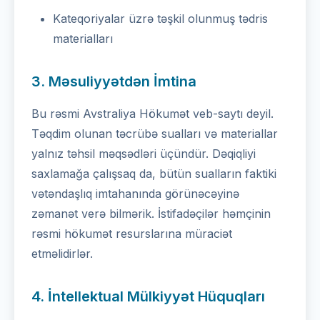
Kateqoriyalar üzrə təşkil olunmuş tədris
materialları
3. Məsuliyyətdən İmtina
Bu rəsmi Avstraliya Hökumət veb-saytı deyil.
Təqdim olunan təcrübə sualları və materiallar
yalnız təhsil məqsədləri üçündür. Dəqiqliyi
saxlamağa çalışsaq da, bütün sualların faktiki
vətəndaşlıq imtahanında görünəcəyinə
zəmanət verə bilmərik. İstifadəçilər həmçinin
rəsmi hökumət resurslarına müraciət
etməlidirlər.
4. İntellektual Mülkiyyət Hüquqları