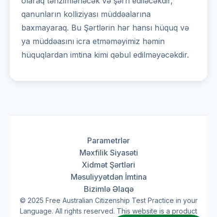
olaraq tənzimlənəcək və şərh ediləcəkdir,
qanunların kolliziyası müddəalarına
baxmayaraq. Bu Şərtlərin hər hansı hüquq və
ya müddəasını icra etməməyimiz həmin
hüquqlardan imtina kimi qəbul edilməyəcəkdir.
Parametrlər
Məxfilik Siyasəti
Xidmət Şərtləri
Məsuliyyətdən İmtina
Bizimlə Əlaqə
© 2025 Free Australian Citizenship Test Practice in your
Language. All rights reserved. This website is a product