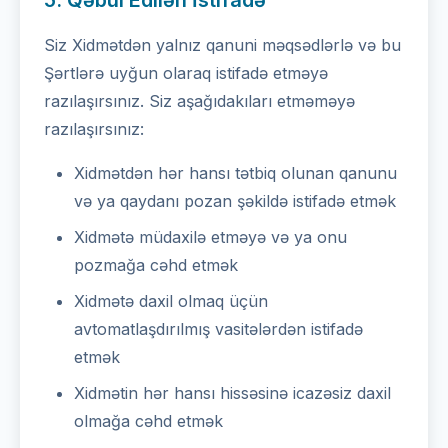
5. Qəbul Edilən İstifadə
Siz Xidmətdən yalnız qanuni məqsədlərlə və bu
Şərtlərə uyğun olaraq istifadə etməyə
razılaşırsınız. Siz aşağıdakıları etməməyə
razılaşırsınız:
Xidmətdən hər hansı tətbiq olunan qanunu
və ya qaydanı pozan şəkildə istifadə etmək
Xidmətə müdaxilə etməyə və ya onu
pozmağa cəhd etmək
Xidmətə daxil olmaq üçün
avtomatlaşdırılmış vasitələrdən istifadə
etmək
Xidmətin hər hansı hissəsinə icazəsiz daxil
olmağa cəhd etmək