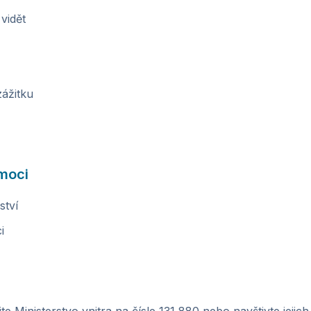
vidět
ážitku
moci
ství
i