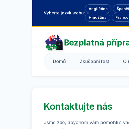
Angličtina
Španěl
Vyberte jazyk webu:
Hindština
Franco
Bezplatná přípr
Domů
Zkušební test
O 
Kontaktujte nás
Jsme zde, abychom vám pomohli s vaší