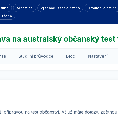
ština
Arabština
Zjednodušená čínština
Tradiční čínština
uzština
ava na australský občanský test
nás
Studijní průvodce
Blog
Nastavení
 přípravou na test občanství. Ať už máte dotazy, zpětnou