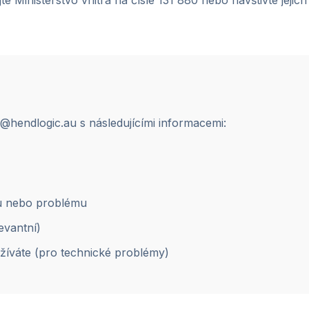
te Ministerstvo vnitra na čísle 131 880 nebo navštivte jejich
@hendlogic.au s následujícími informacemi:
u nebo problému
evantní)
užíváte (pro technické problémy)