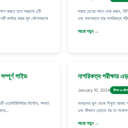
্ণ - পাশ করতে হলে সবগুলো ৫টি
সারাহ চেনের সাথে দেখা করুন, যিনি 
ংশটি মাস্টার করার মূল কৌশলগুলো
এবং সফলভাবে তার নাগরিকত্ব পরীক্
আরো পড়ুন →
সম্পূর্ণ গাইড
নাগরিকত্ব পরীক্ষায় এ
January 10, 2024
টিপস ও কৌ
ি ওয়েস্টমিনিস্টার সিস্টেম, ক্ষমতা
অন্যদের ভুল থেকে শিখুন! আমরা পর
করে...
এবং কীভাবে এড়াতে হয় তা সংকলন
আরো পড়ুন →