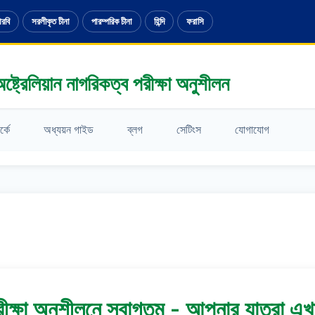
রবি
সরলীকৃত চীনা
পারম্পরিক চীনা
হিন্দি
ফরাসি
ষ্ট্রেলিয়ান নাগরিকত্ব পরীক্ষা অনুশীলন
্কে
অধ্যয়ন গাইড
ব্লগ
সেটিংস
যোগাযোগ
পরীক্ষা অনুশীলনে স্বাগতম - আপনার যাত্রা এখা