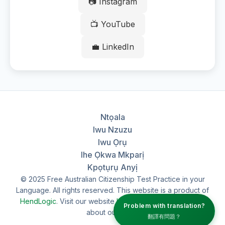
📷 Instagram
📺 YouTube
💼 LinkedIn
Ntọala
Iwu Nzuzu
Iwu Ọrụ
Ihe Ọkwa Mkparị
Kpọtụrụ Anyị
© 2025 Free Australian Citizenship Test Practice in your
Language. All rights reserved. This website is a product of
HendLogic
. Visit our website
hendlogic.au
to learn more
Problem with translation?
about our work.
翻譯有問題？