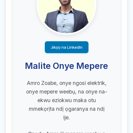
Jikọọ na LinkedIn
Malite Onye Mepere
Amro Zoabe, onye ngosi elektrik,
onye mepere weebụ, na onye na-
ekwu eziokwu maka otu
mmekọrịta ndị ọgaranya na ndị
ije.