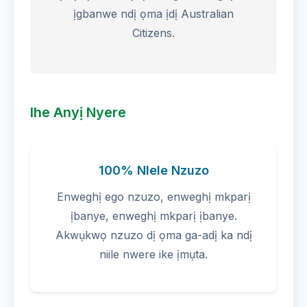
ịgbanwe ndị ọma ịdị Australian
Citizens.
Ihe Anyị Nyere
100% Nlele Nzuzo
Enweghị ego nzuzo, enweghị mkparị
ịbanye, enweghị mkparị ịbanye.
Akwụkwọ nzuzo dị ọma ga-adị ka ndị
niile nwere ike ịmụta.