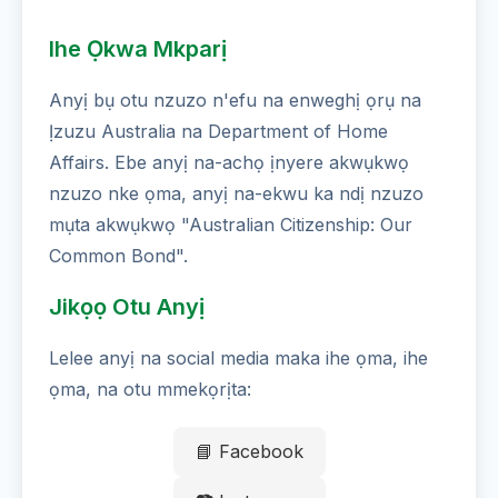
Ihe Ọkwa Mkparị
Anyị bụ otu nzuzo n'efu na enweghị ọrụ na
Ịzuzu Australia na Department of Home
Affairs. Ebe anyị na-achọ ịnyere akwụkwọ
nzuzo nke ọma, anyị na-ekwu ka ndị nzuzo
mụta akwụkwọ "Australian Citizenship: Our
Common Bond".
Jikọọ Otu Anyị
Lelee anyị na social media maka ihe ọma, ihe
ọma, na otu mmekọrịta:
📘 Facebook