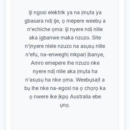
Iji ngosi elektrik ya na ịmụta ya
gbasara ndị ije, ọ mepere weebụ a
n'echiche ọma: iji nyere ndị niile
aka ịgbanwe maka nzuzo. Site
n'ịnyere nlele nzuzo na asụsụ niile
n'efu, na-enweghị mkparị ịbanye,
Amro emepere ihe nzuzo nke
nyere ndị niile aka ịmụta ha
n'asụsụ ha nke ọma. Weebụsaịt a
bụ ihe nke na-egosi na ọ chọrọ ka
ọ nwere ike ịkpọ Australia ebe
ụnọ.