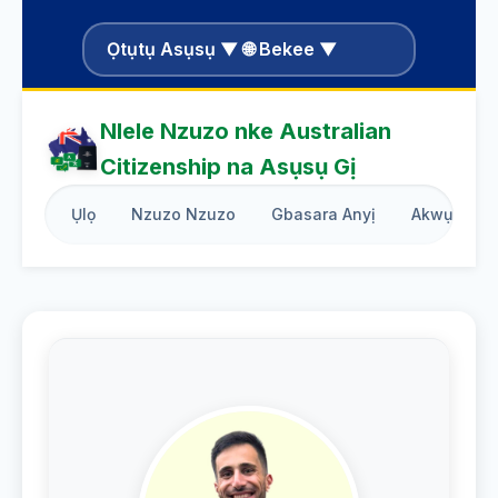
Ọtụtụ Asụsụ ▼ 🌐 Bekee ▼
Nlele Nzuzo nke Australian
Citizenship na Asụsụ Gị
Ụlọ
Nzuzo Nzuzo
Gbasara Anyị
Akwụkwọ 