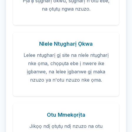
Pịa iji sụgharị okwu, sụgharị n'otu ebe,
na ọtụtụ ngwa nzuzo.
Nlele Ntụgharị Ọkwa
Lelee ntụgharị gị site na nlele ntụgharị
nke ọma, chọpụta ebe ị nwere ike
ịgbanwe, na lelee ịgbanwe gị maka
nzuzo ya n'otu nzuzo nke ọma.
Otu Mmekọrịta
Jikọọ ndị ọtụtụ ndị nzuzo na otu