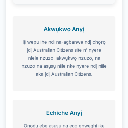
Akwụkwọ Anyị
Iji wepu ihe ndi na-agbanwe ndị chọrọ
ịdị Australian Citizens site n'ịnyere
nlele nzuzo, akwụkwọ nzuzo, na
nzuzo na asụsụ niile nke nyere ndị niile
aka ịdị Australian Citizens.
Echiche Anyị
Ọnọdụ ebe asụsụ na ego enweghị ike