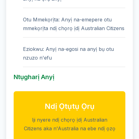
Otu Mmekọrịta: Anyị na-emepere otu
mmekọrịta ndị chọrọ ịdị Australian Citizens
Eziokwu: Anyị na-egosi na anyị bụ otu
nzuzo n'efu
Ntụgharị Anyị
Ndị Ọtụtụ Ọrụ
Iji nyere ndị chọrọ ịdị Australian
Citizens aka n'Australia na ebe ndị ọzọ