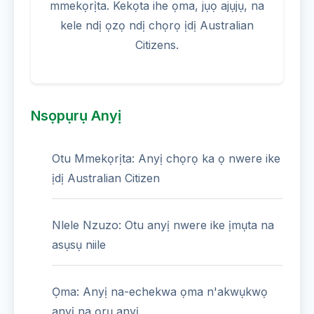
mmekọrịta. Kekọta ihe ọma, jụọ ajụjụ, na
kele ndị ọzọ ndị chọrọ ịdị Australian
Citizens.
Nsọpụrụ Anyị
Otu Mmekọrịta: Anyị chọrọ ka ọ nwere ike
ịdị Australian Citizen
Nlele Nzuzo: Otu anyị nwere ike ịmụta na
asụsụ niile
Ọma: Anyị na-echekwa ọma n'akwụkwọ
anyị na ọrụ anyị