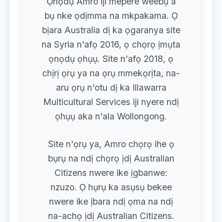
Ọnọdụ Amro iji mepere weebụ a
bụ nke ọdịmma na mkpakama. Ọ
bịara Australia dị ka ọgaranya site
na Syria n'afọ 2016, ọ chọrọ ịmụta
ọnọdụ ọhụụ. Site n'afọ 2018, ọ
chịrị ọrụ ya na ọrụ mmekọrịta, na-
aru ọrụ n'otu dị ka Illawarra
Multicultural Services iji nyere ndị
ọhụụ aka n'ala Wollongong.
Site n'ọrụ ya, Amro chọrọ ihe ọ
bụrụ na ndị chọrọ ịdị Australian
Citizens nwere ike ịgbanwe:
nzuzo. Ọ hụrụ ka asụsụ bekee
nwere ike ịbara ndị ọma na ndị
na-achọ ịdị Australian Citizens.