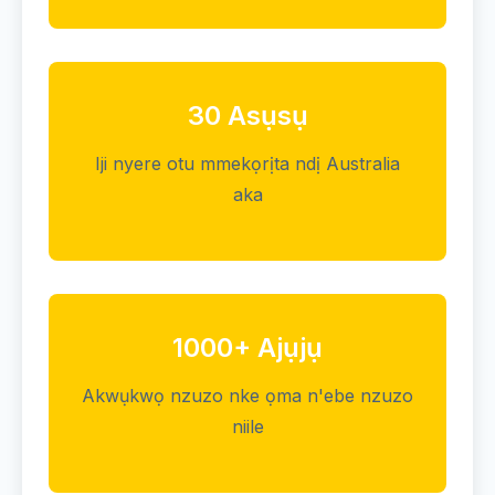
30 Asụsụ
Iji nyere otu mmekọrịta ndị Australia
aka
1000+ Ajụjụ
Akwụkwọ nzuzo nke ọma n'ebe nzuzo
niile