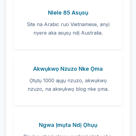
Nlele 85 Asụsụ
Site na Arabic ruo Vietnamese, anyị
nyere aka asụsụ ndị Australia.
Akwụkwọ Nzuzo Nke Ọma
Ọtụtụ 1000 ajụjụ nzuzo, akwụkwọ
nzuzo, na akwụkwọ blog nke ọma.
Ngwa Ịmụta Ndị Ọhụụ