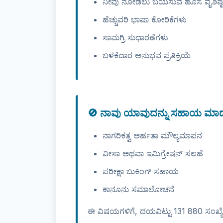
ನೀವು ನೋಡಲು ಬಯಸುವ ಹೊಸ ವೈಶಿಷ್ಟ
ಹೆಚ್ಚುವರಿ ಭಾಷಾ ಕೋರಿಕೆಗಳು
ಸಾಮಗ್ರಿ ಸುಧಾರಣೆಗಳು
ಬಳಕೆದಾರ ಅನುಭವ ಪ್ರತಿಕ್ರಿಯೆ
🚫 ನಾವು ಯಾವುದನ್ನು ಸಹಾಯ ಮಾಡಲ
ನಾಗರಿಕತ್ವ ಅರ್ಹತಾ ಮೌಲ್ಯಮಾಪನ
ವೀಸಾ ಅಥವಾ ಇಮಿಗ್ರೇಷನ್ ಸಲಹೆ
ಪರೀಕ್ಷಾ ಬುಕಿಂಗ್ ಸಹಾಯ
ಕಾನೂನು ಸಮಾಲೋಚನೆ
ಈ ವಿಷಯಗಳಿಗೆ, ದಯವಿಟ್ಟು 131 880 ಸಂಖ್ಯೆ