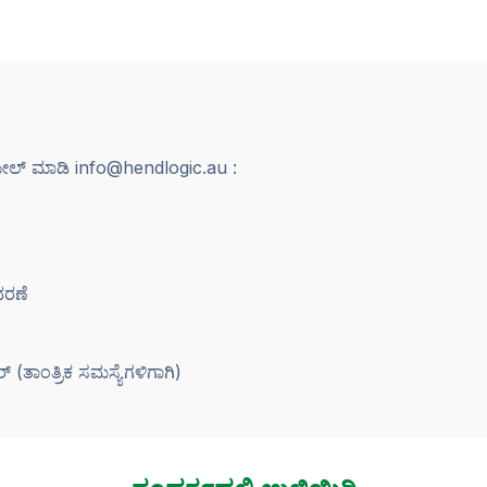
ೇಲ್ ಮಾಡಿ info@hendlogic.au :
ಿವರಣೆ
 (ತಾಂತ್ರಿಕ ಸಮಸ್ಯೆಗಳಿಗಾಗಿ)