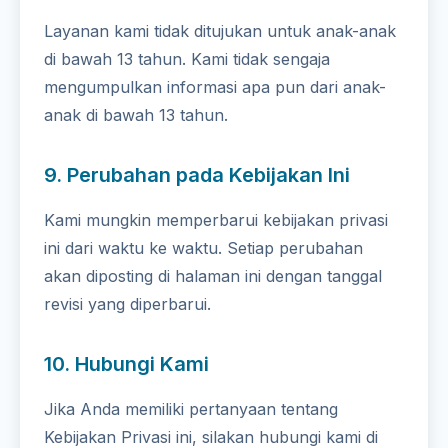
Layanan kami tidak ditujukan untuk anak-anak
di bawah 13 tahun. Kami tidak sengaja
mengumpulkan informasi apa pun dari anak-
anak di bawah 13 tahun.
9. Perubahan pada Kebijakan Ini
Kami mungkin memperbarui kebijakan privasi
ini dari waktu ke waktu. Setiap perubahan
akan diposting di halaman ini dengan tanggal
revisi yang diperbarui.
10. Hubungi Kami
Jika Anda memiliki pertanyaan tentang
Kebijakan Privasi ini, silakan hubungi kami di