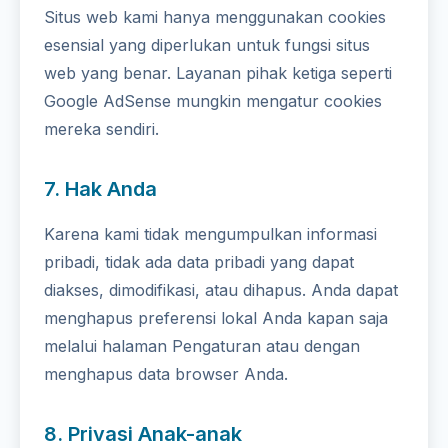
Situs web kami hanya menggunakan cookies
esensial yang diperlukan untuk fungsi situs
web yang benar. Layanan pihak ketiga seperti
Google AdSense mungkin mengatur cookies
mereka sendiri.
7. Hak Anda
Karena kami tidak mengumpulkan informasi
pribadi, tidak ada data pribadi yang dapat
diakses, dimodifikasi, atau dihapus. Anda dapat
menghapus preferensi lokal Anda kapan saja
melalui halaman Pengaturan atau dengan
menghapus data browser Anda.
8. Privasi Anak-anak