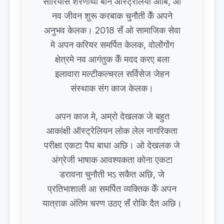
सीरियासँ शरणार्थी बनि ऑस्ट्रेलिया आबि, ओ
नव जीवन शुरू करबाक चुनौती केँ अपने
अनुभव केलक। 2018 सँ ओ सामाजिक सेवा
मे अपन करियर समर्पित केलक, वोलोंगोंग
क्षेत्रमे नव आगंतुक केँ मदद करए बला
इलावारा मल्टीकल्चरल सर्विसेज जेहन
संस्थाक संग काज केलक।
अपन काज मे, अम्रो देखलक जे बहुत
आकांक्षी ऑस्ट्रेलियन लोक लेल नागरिकता
परीक्षा एकटा पैघ बाधा अछि। ओ देखलक जे
अंग्रेजी भाषाक आवश्यकता कोना एकटा
डरावना चुनौती भऽ सकैत अछि, जे
प्रतिभाशाली आ समर्पित व्यक्तिक केँ अपन
यात्राक अंतिम चरण उठए सँ रोकि दैत अछि।