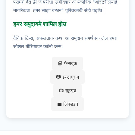
परामर्श दैत छी जे परीक्षा उम्मीदवार अधिकारिक "ऑस्ट्रेलियाई
नागरिकता: हमर साझा बन्धन" पुस्तिकाकेँ सेहो पढ़थि।
हमर समुदायमे शामिल होउ
दैनिक टिप्स, सफलताक कथा आ समुदाय समर्थनक लेल हमरा
सोशल मीडियापर फॉलो करू:
📘 फेसबुक
📷 इंस्टाग्राम
📺 यूट्यूब
💼 लिंक्डइन