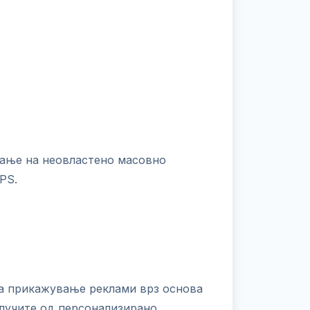
вање на неовластено масовно
PS.
за прикажување реклами врз основа
клучите од персонализирано