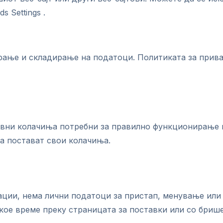
 Settings .
ирање и складирање на податоци. Политиката за приват
вни колачиња потребни за правилно функционирање на
а постават свои колачиња.
ации, нема лични податоци за пристап, менување ил
кое време преку страницата за поставки или со бриш