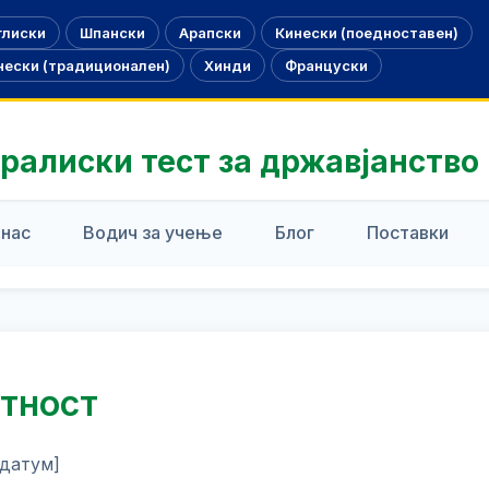
глиски
Шпански
Арапски
Кинески (поедноставен)
нески (традиционален)
Хинди
Француски
ралиски тест за државјанство 
 нас
Водич за учење
Блог
Поставки
атност
 датум]