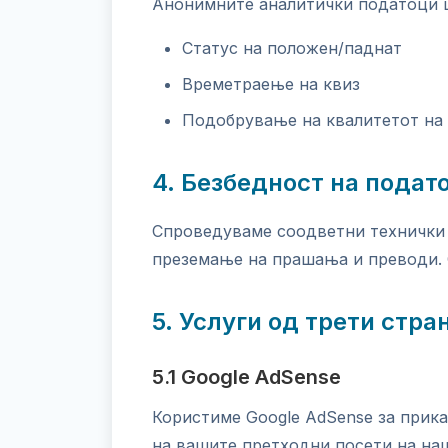
Анонимните аналитички податоци ш
Статус на положен/паднат
Времетраење на квиз
Подобрување на квалитетот на
4. Безбедност на подат
Спроведуваме соодветни технички 
преземање на прашања и преводи.
5. Услуги од трети стра
5.1 Google AdSense
Користиме Google AdSense за прик
на вашите претходни посети на наш