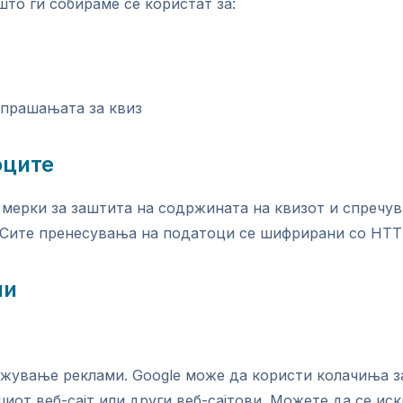
то ги собираме се користат за:
 прашањата за квиз
оците
мерки за заштита на содржината на квизот и спречу
 Сите пренесувања на податоци се шифрирани со HTT
ни
ажување реклами. Google може да користи колачиња 
иот веб-сајт или други веб-сајтови. Можете да се ис