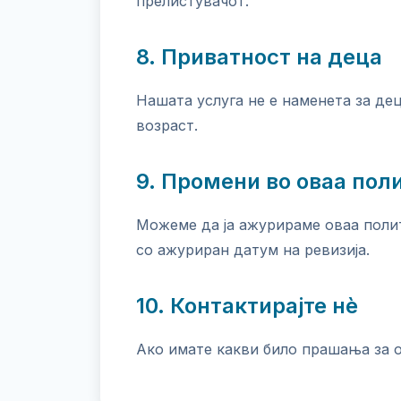
прелистувачот.
8. Приватност на деца
Нашата услуга не е наменета за де
возраст.
9. Промени во оваа пол
Можеме да ја ажурираме оваа полит
со ажуриран датум на ревизија.
10. Контактирајте нè
Ако имате какви било прашања за о