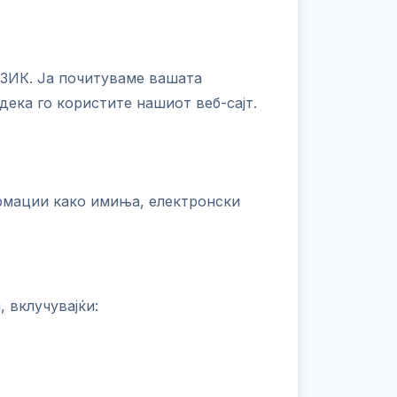
К. Ја почитуваме вашата
ека го користите нашиот веб-сајт.
ормации како имиња, електронски
 вклучувајќи: