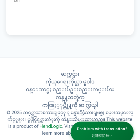
ပါ။
ဆက္တင္မ်ား
ကိုယ္ေရးကိုယ္တာ မူဝါဒ
ဝန္ေဆာင္မႈ စည္းမ်ဥ္းစည္းကမ္းမ်ား
ကန္႔သတ္ခ်က္
ကၽြႏ္ုပ္တို႔ကို ဆက္သြယ္ပါ
© 2025 သင့္ဘာသာစကားျဖင့္ ျမန္မာႏိုင္ငံသားျဖစ္မႈ စမ္းသပ္ေလ့
က်င့္ခန္း။ မူပိုင္ခြင့္အားလံုးကို ထိန္းသိမ္းထားသည္။ This website
is a product of
HendLogic
. Visit our website
hendlogic.au
to
Problem with translation?
learn more about our work.
翻譯有問題？