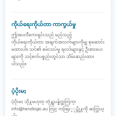
ကိုယ်ရေးကိုယ်တာ ကာကွယ်မှု
ဤအပလီကေးရှင်းသည် မည်သည့်
ကိုယ်ရေးကိုယ်တာ အချက်အလက်များကိုမျှ စုဆောင်း
မထားပါ။ သင်၏ စမ်းသပ်မှု ရလဒ်များနှင့် ဦးစားပေး
များကို သင့်စက်ပစ္စည်းတွင်သာ သိမ်းဆည်းထား
ပါသည်။
ပံ့ပိုးမႈ
ပံ့ပိုးမႈ သို႔မဟုတ္ တုံ႔ျပန္ခ်က္အတြက္၊
info@hendlogic.au တြင္ ကၽြႏ္ုပ္တို႔ကို ဆက္သြယ္