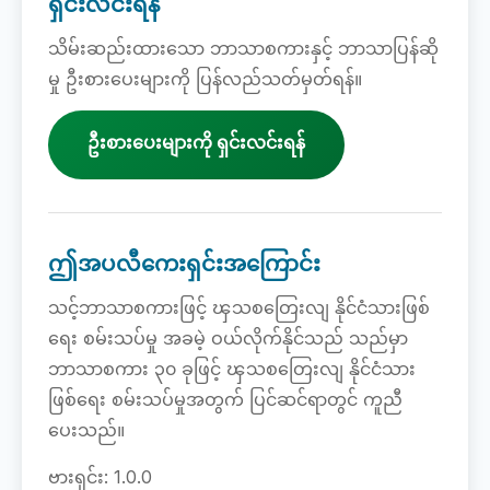
ရှင်းလင်းရန်
သိမ်းဆည်းထားသော ဘာသာစကားနှင့် ဘာသာပြန်ဆို
မှု ဦးစားပေးများကို ပြန်လည်သတ်မှတ်ရန်။
ဦးစားပေးများကို ရှင်းလင်းရန်
ဤအပလီကေးရှင်းအကြောင်း
သင့်ဘာသာစကားဖြင့် ၾသစတြေးလျ နိုင်ငံသားဖြစ်
ရေး စမ်းသပ်မှု အခမဲ့ ဝယ်လိုက်နိုင်သည် သည်မှာ
ဘာသာစကား ၃၀ ခုဖြင့် ၾသစတြေးလျ နိုင်ငံသား
ဖြစ်ရေး စမ်းသပ်မှုအတွက် ပြင်ဆင်ရာတွင် ကူညီ
ပေးသည်။
ဗားရှင်း: 1.0.0