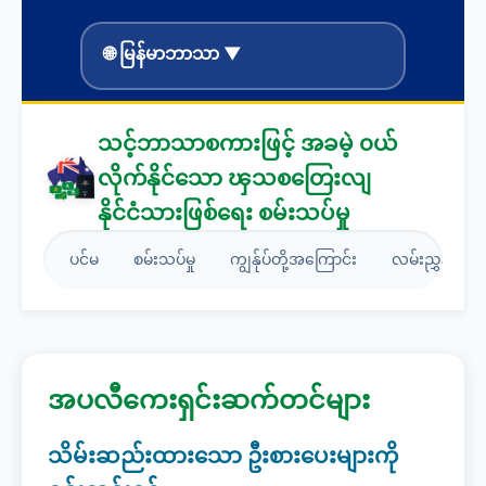
🌐 မြန်မာဘာသာ ▼
သင့်ဘာသာစကားဖြင့် အခမဲ့ ၀ယ်
လိုက်နိုင်သော ၾသစတြေးလျ
နိုင်ငံသားဖြစ်ရေး စမ်းသပ်မှု
ပင်မ
စမ်းသပ်မှု
ကျွန်ုပ်တို့အကြောင်း
လမ်းညွှန်စာအုပ
အပလီကေးရှင်းဆက်တင်များ
သိမ်းဆည်းထားသော ဦးစားပေးများကို