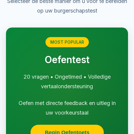
Selecteer de beste manier om u voor te bereiden
op uw burgerschapstest
MOST POPULAR
Oefentest
20 vragen • Ongetimed • Volledige
vertaalondersteuning
Oefen met directe feedback en uitleg in
uw voorkeurstaal
Begin Oefentoets