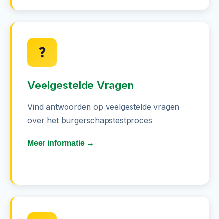
Studeer ten minste 85 minuten per
dag om informatie beter te
onthouden
❓
Besteed extra aandacht aan vragen
over Australische waarden - u moet
alle 5 correct hebben
Veelgestelde Vragen
Neem oefentoetsen af onder
Vind antwoorden op veelgestelde vragen
examenomstandigheden om
over het burgerschapstestproces.
zelfvertrouwen op te bouwen
Meer informatie →
Gebruik flashcards voor belangrijke
data en historische feiten
Hoeveel vragen staan er op de test?
Sluit u aan bij studiegroepen om
De test bestaat uit 20 meerkeuzevragen. U
moeilijke concepten te bespreken
moet minimaal 15 correct beantwoorden
(75%) om te slagen.
Bekijk uw fouten en begrijp waarom