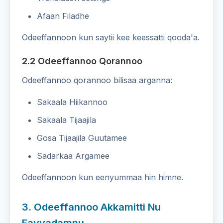
Afaan Filadhe
Odeeffannoon kun saytii kee keessatti qooda'a.
2.2 Odeeffannoo Qorannoo
Odeeffannoo qorannoo bilisaa arganna:
Sakaala Hiikannoo
Sakaala Tijaajila
Gosa Tijaajila Guutamee
Sadarkaa Argamee
Odeeffannoon kun eenyummaa hin himne.
3. Odeeffannoo Akkamitti Nu