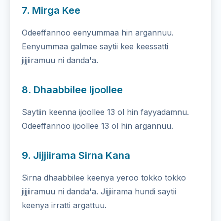
7. Mirga Kee
Odeeffannoo eenyummaa hin argannuu.
Eenyummaa galmee saytii kee keessatti
jijjiiramuu ni danda'a.
8. Dhaabbilee Ijoollee
Saytiin keenna ijoollee 13 ol hin fayyadamnu.
Odeeffannoo ijoollee 13 ol hin argannuu.
9. Jijjiirama Sirna Kana
Sirna dhaabbilee keenya yeroo tokko tokko
jijjiiramuu ni danda'a. Jijjiirama hundi saytii
keenya irratti argattuu.