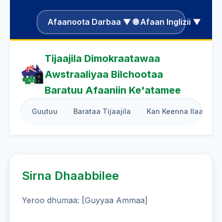
Afaanoota Darbaa ▼ 🌐 Afaan Inglizii ▼
Tijaajila Dimokraatawaa
Awstraaliyaa Bilchootaa
Baratuu Afaaniin Ke'atamee
Guutuu
Barataa Tijaajila
Kan Keenna Ilaaluu
Sirna Dhaabbilee
Yeroo dhumaa: [Guyyaa Ammaa]