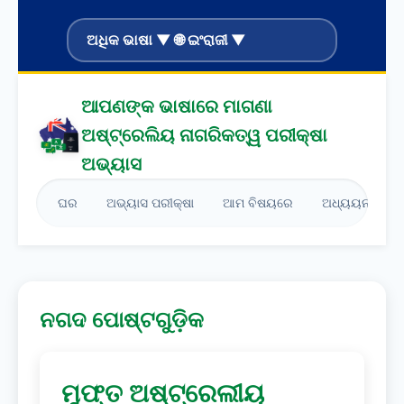
ଅଧିକ ଭାଷା ▼ 🌐 ଇଂରାଜୀ ▼
ଆପଣଙ୍କ ଭାଷାରେ ମାଗଣା
ଅଷ୍ଟ୍ରେଲିୟ ନାଗରିକତ୍ୱ ପରୀକ୍ଷା
ଅଭ୍ୟାସ
ଘର
ଅଭ୍ୟାସ ପରୀକ୍ଷା
ଆମ ବିଷୟରେ
ଅଧ୍ୟୟନ ଗାଇଡ
ନଗଦ ପୋଷ୍ଟଗୁଡ଼ିକ
ମୁଫ୍ତ ଅଷ୍ଟ୍ରେଲୀୟ