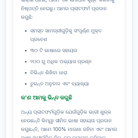
ନିଷ୍ପତ୍ତି ନେଇଛୁ। ଆମର ପ୍ଲାଟଫର୍ମ ପ୍ରଦାନ
କରୁଛି:
ସମସ୍ତ ସାମଗ୍ରୀଗୁଡ଼ିକୁ ସଂପୂର୍ଣ୍ଣ ମୁକ୍ତ
ପ୍ରବେଶ
୩୦ ଟି ଭାଷାରେ ସହାୟତା
୨୦୦ ରୁ ଅଧିକ ଅଭ୍ୟାସ ପ୍ରଶ୍ନ
ବିଭିନ୍ନ ଶିଖିବା ଧାରା
ତୁରନ୍ତ ଅନୁବାଦ ଏବଂ ବ୍ୟାଖ୍ୟା
କ'ଣ ଆମକୁ ଭିନ୍ନ କରୁଛି
ଅନ୍ୟ ପ୍ଲାଟଫର୍ମଗୁଡ଼ିକ ଯେଉଁଗୁଡ଼ିକ ଭାରୀ ଶୁଳ୍କ
ନେଉଛନ୍ତି କିମ୍ୱା ସୀମିତ ଭାଷା ସହାୟତା ପ୍ରଦାନ
କରୁଛନ୍ତି, ଆମେ 100% ମାଗଣା ରହିବା ଏବଂ ଆମର
ଭାଷା ଅଫର୍ଗୁଡ଼ିକୁ ନିରନ୍ତର ବ୍ୟାପକ କରିବାକୁ