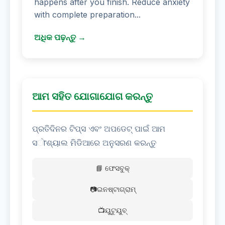
happens after you finish. Reduce anxiety
with complete preparation...
ଅଧିକ ପଢ଼ନ୍ତୁ →
ଆମ ସହିତ ଯୋଗାଯୋଗ କରନ୍ତୁ
ପ୍ରତିଦିନର ଟିପ୍ସ ଏବଂ ଅପଡେଟ୍ ପାଇଁ ଆମ
ସोଶ୍ୟାଲ ମିଡିଆରେ ଅନୁସରଣ କରନ୍ତୁ
📘 ଫେସବୁକ୍
📷ଇନଷ୍ଟାଗ୍ରାମ୍
📺ୟୁଟୁୟୁବ୍