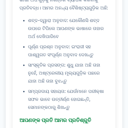
ପ୍ରତିବଦ୍ଧ। ଆମର ଅନନ୍ୟ ବୈଶିଷ୍ଟ୍ୟଗୁଡ଼ିକ ଅଛି:
ଶବ୍ଦ-ଦ୍ୱାରା ଅନୁବାଦ: ଯେକୌଣସି ଶବ୍ଦ
ଉପରେ ଟିପିଲେ ଆପଣଙ୍କ ଭାଷାରେ ତାହାର
ଅର୍ଥ ଦେଖିପାରିବେ
ପୂର୍ଣ୍ଣ ପ୍ରଶ୍ନ ଅନୁବାଦ: ଇଂରାଜୀ ସହ
ପାଶ୍ୱଗତ ସଂପୂର୍ଣ୍ଣ ଅନୁବାଦ ଦେଖନ୍ତୁ
ସାଂସ୍କୃତିକ ପ୍ରସଙ୍ଗ: ଶୁଧୁ ଯାହା ଅଛି ତାହା
ନୁହେଁ, ଅଷ୍ଟ୍ରେଲୀୟ ମୂଲ୍ୟଗୁଡ଼ିକ ପଛରେ
ଯାହା ଅଛି ତାହା ବୁଝନ୍ତୁ
ସମ୍ପ୍ରଦାୟ ସହାୟତା: ଯେଉଁମାନେ ପରୀକ୍ଷା
ସଫଳ ଭାବେ ଉତ୍ତୀର୍ଣ୍ଣ ହୋଇଛନ୍ତି,
ସେମାନଙ୍କଠାରୁ ଶିଖନ୍ତୁ
ଆପଣଙ୍କ ପ୍ରତି ଆମର ପ୍ରତିଶ୍ରୁତି