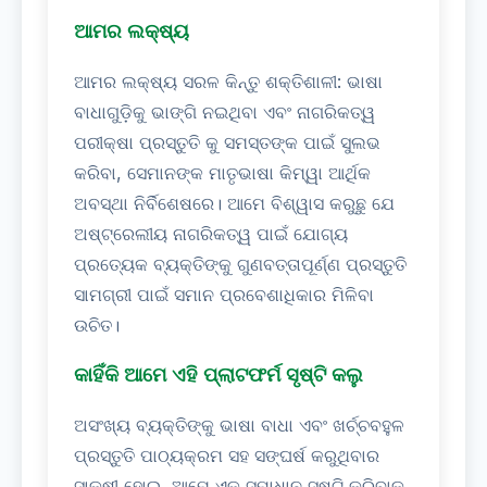
ଆମର ଲକ୍ଷ୍ୟ
ଆମର ଲକ୍ଷ୍ୟ ସରଳ କିନ୍ତୁ ଶକ୍ତିଶାଳୀ: ଭାଷା
ବାଧାଗୁଡ଼ିକୁ ଭାଙ୍ଗି ନଇଥିବା ଏବଂ ନାଗରିକତ୍ୱ
ପରୀକ୍ଷା ପ୍ରସ୍ତୁତି କୁ ସମସ୍ତଙ୍କ ପାଇଁ ସୁଲଭ
କରିବା, ସେମାନଙ୍କ ମାତୃଭାଷା କିମ୍ୱା ଆର୍ଥିକ
ଅବସ୍ଥା ନିର୍ବିଶେଷରେ। ଆମେ ବିଶ୍ୱାସ କରୁଛୁ ଯେ
ଅଷ୍ଟ୍ରେଲୀୟ ନାଗରିକତ୍ୱ ପାଇଁ ଯୋଗ୍ୟ
ପ୍ରତ୍ୟେକ ବ୍ୟକ୍ତିଙ୍କୁ ଗୁଣବତ୍ତାପୂର୍ଣ୍ଣ ପ୍ରସ୍ତୁତି
ସାମଗ୍ରୀ ପାଇଁ ସମାନ ପ୍ରବେଶାଧିକାର ମିଳିବା
ଉଚିତ।
କାହିଁକି ଆମେ ଏହି ପ୍ଲାଟଫର୍ମ ସୃଷ୍ଟି କଲୁ
ଅସଂଖ୍ୟ ବ୍ୟକ୍ତିଙ୍କୁ ଭାଷା ବାଧା ଏବଂ ଖର୍ଚ୍ଚବହୁଳ
ପ୍ରସ୍ତୁତି ପାଠ୍ୟକ୍ରମ ସହ ସଙ୍ଘର୍ଷ କରୁଥିବାର
ସାକ୍ଷୀ ହୋଇ, ଆମେ ଏକ ସମାଧାନ ସୃଷ୍ଟି କରିବାକୁ