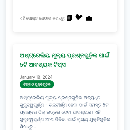
🐦
📘
💼
ଏହି ପୋଷ୍ଟ ଶେୟାର କରନ୍ତୁ:
ଅଷ୍ଟ୍ରେଲିୟ ମୂଲ୍ୟ ପ୍ରଶ୍ନଗୁଡ଼ିକ ପାଇଁ
5ଟି ଆବଶ୍ୟକ ଟିପ୍ସ
January 18, 2024
ଟିପ୍ସ ଓ ଯୁକ୍ତିଗୁଡ଼ିକ
ଅଷ୍ଟ୍ରେଲିୟ ମୂଲ୍ୟ ପ୍ରଶ୍ନଗୁଡ଼ିକ ଅତ୍ୟନ୍ତ
ଗୁରୁତ୍ୱପୂର୍ଣ୍ଣ - ଉତ୍ତୀର୍ଣ୍ଣ ହେବା ପାଇଁ ସମସ୍ତ 5ଟି
ପ୍ରଶ୍ନର ଠିକ୍ ଉତ୍ତର ଦେବା ଆବଶ୍ୟକ। ଏହି
ଗୁରୁତ୍ୱପୂର୍ଣ୍ଣ ଅଂଶ ଜିତିବା ପାଇଁ ମୁଖ୍ୟ ଯୁକ୍ତିଗୁଡ଼ିକ
ଶିଖନ୍ତୁ...