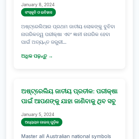
January 8, 2024
ସଂସ୍କୃତି ଓ ଇତିହାସ
ଅଷ୍ଟ୍ରେଲିଆର ପ୍ରଥମ ଜାତୀୟ ଲୋକଙ୍କୁ ବୁଝିବା
ନାଗରିକତ୍ୱ ପରୀକ୍ଷା ଏବଂ ଜ୍ଞାନୀ ନାଗରିକ ହେବା
ପାଇଁ ଅତ୍ୟନ୍ତ ଜରୁରୀ...
ଅଧିକ ପଢ଼ନ୍ତୁ →
ଅଷ୍ଟ୍ରେଲିୟ ଜାତୀୟ ପ୍ରତୀକ: ପରୀକ୍ଷା
ପାଇଁ ଆପଣଙ୍କୁ ଯାହା ଜାଣିବାକୁ ଥିବ ସବୁ
January 5, 2024
ଅଧ୍ୟୟନ ଗାଇଡ୍ ଗୁଡ଼ିକ
Master all Australian national symbols