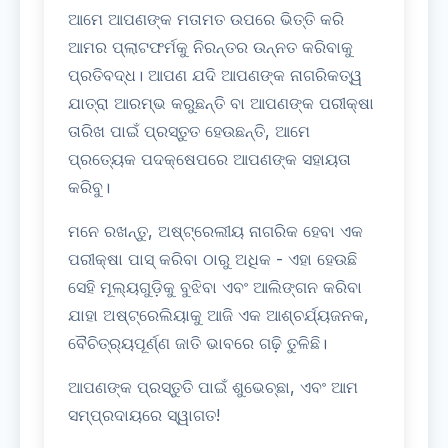
ଆମେ ଆପଣଙ୍କ ମତାମତ ଉପରେ ଭିତ୍ତି କରି
ଆମର ପ୍ଲାଟଫର୍ମକୁ ନିରନ୍ତର ଉନ୍ନତ କରିବାକୁ
ପ୍ରତିବଦ୍ଧ। ଆପଣ ଯଦି ଆପଣଙ୍କ ନାଗରିକତ୍ୱ
ଯାତ୍ରା ଆରମ୍ଭ କରୁଛନ୍ତି ବା ଆପଣଙ୍କ ପରୀକ୍ଷା
ତାରିଖ ପାଇଁ ପ୍ରସ୍ତୁତ ହେଉଛନ୍ତି, ଆମେ
ପ୍ରତ୍ୟେକ ପଦକ୍ଷେପରେ ଆପଣଙ୍କ ସହାୟତା
କରିବୁ।
ମନେ ରଖନ୍ତୁ, ଅଷ୍ଟ୍ରେଲୀୟ ନାଗରିକ ହେବା ଏକ
ପରୀକ୍ଷା ପାସ୍ କରିବା ଠାରୁ ଅଧିକ - ଏହା ହେଉଛି
ସେହି ମୂଲ୍ୟଗୁଡ଼ିକୁ ବୁଝିବା ଏବଂ ଆଲିଙ୍ଗନ କରିବା
ଯାହା ଅଷ୍ଟ୍ରେଲିୟାକୁ ଆଜି ଏକ ଆଶ୍ଚର୍ଯ୍ୟଜନକ,
ବୈଚିତ୍ର୍ୟପୂର୍ଣ୍ଣ ଜାତି ଭାବରେ ଗଢ଼ି ତୁଳିଛି।
ଆପଣଙ୍କ ପ୍ରସ୍ତୁତି ପାଇଁ ଶୁଭେଚ୍ଛା, ଏବଂ ଆମ
ସମ୍ପ୍ରଦାୟରେ ସ୍ୱାଗତ!