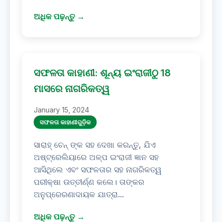
ଅଧିକ ପଢ଼ନ୍ତୁ →
ସଫଳତା କାହାଣୀ: ଶୂନ୍ୟ ଇଂରାଜୀଠୁ 18
ମାସରେ ନାଗରିକତ୍ୱ
January 15, 2024
ସଫଳତା କାହାଣୀଗୁଡ଼ିକ
ସାରାହ୍ ଚେନ୍ ଙ୍କ ସହ ଦେଖା କରନ୍ତୁ, ଯିଏ
ଅଷ୍ଟ୍ରେଲିୟାରେ ଅଳ୍ପ ଇଂରାଜୀ ଜ୍ଞାନ ସହ
ଆସିଥିଲେ ଏବଂ ସଫଳତାର ସହ ନାଗରିକତ୍ୱ
ପରୀକ୍ଷା ଉତ୍ତୀର୍ଣ୍ଣ କଲେ। ତାଙ୍କର
ଅନୁପ୍ରେରଣାଦାୟକ ଯାତ୍ରା...
ଅଧିକ ପଢ଼ନ୍ତୁ →