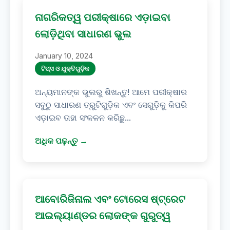
ନାଗରିକତ୍ୱ ପରୀକ୍ଷାରେ ଏଡ଼ାଇବା
ଲୋଡ଼ିଥିବା ସାଧାରଣ ଭୁଲ
January 10, 2024
ଟିପ୍ସ ଓ ଯୁକ୍ତିଗୁଡ଼ିକ
ଅନ୍ୟମାନଙ୍କ ଭୁଲରୁ ଶିଖନ୍ତୁ! ଆମେ ପରୀକ୍ଷାର
ସବୁଠୁ ସାଧାରଣ ତ୍ରୁଟିଗୁଡ଼ିକ ଏବଂ ସେଗୁଡ଼ିକୁ କିପରି
ଏଡ଼ାଇବ ତାହା ସଂକଳନ କରିଛୁ...
ଅଧିକ ପଢ଼ନ୍ତୁ →
ଆବୋରିଜିନାଲ ଏବଂ ଟୋରେସ ଷ୍ଟ୍ରେଟ
ଆଇଲ୍ୟାଣ୍ଡର ଲୋକଙ୍କ ଗୁରୁତ୍ୱ