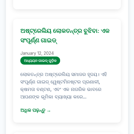
ଅଷ୍ଟ୍ରେଲିୟ ଲୋକତନ୍ତ୍ର ବୁଝିବା: ଏକ
ସଂପୂର୍ଣ୍ଣ ଗାଇଡ୍
January 12, 2024
ଅଧ୍ୟୟନ ଗାଇଡ୍ ଗୁଡ଼ିକ
ଲୋକତନ୍ତ୍ର ଅଷ୍ଟ୍ରେଲିୟ ସମାଜର ହୃଦୟ। ଏହି
ସଂପୂର୍ଣ୍ଣ ଗାଇଡ୍ ୱେଷ୍ଟମିନଷ୍ଟର ପ୍ରଣାଳୀ,
କ୍ଷମତା ବଣ୍ଟଣ, ଏବଂ ଏକ ନାଗରିକ ଭାବରେ
ଆପଣଙ୍କ ଭୂମିକା ବ୍ୟାଖ୍ୟା କରେ...
ଅଧିକ ପଢ଼ନ୍ତୁ →