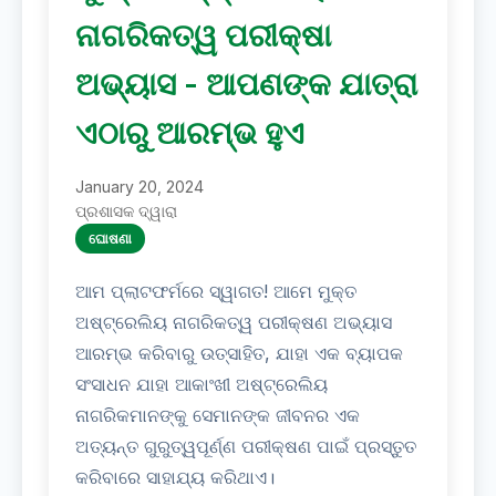
ନାଗରିକତ୍ୱ ପରୀକ୍ଷା
ଅଭ୍ୟାସ - ଆପଣଙ୍କ ଯାତ୍ରା
ଏଠାରୁ ଆରମ୍ଭ ହୁଏ
January 20, 2024
ପ୍ରଶାସକ ଦ୍ୱାରା
ଘୋଷଣା
ଆମ ପ୍ଲାଟଫର୍ମରେ ସ୍ୱାଗତ! ଆମେ ମୁକ୍ତ
ଅଷ୍ଟ୍ରେଲିୟ ନାଗରିକତ୍ୱ ପରୀକ୍ଷଣ ଅଭ୍ୟାସ
ଆରମ୍ଭ କରିବାରୁ ଉତ୍ସାହିତ, ଯାହା ଏକ ବ୍ୟାପକ
ସଂସାଧନ ଯାହା ଆକାଂଖୀ ଅଷ୍ଟ୍ରେଲିୟ
ନାଗରିକମାନଙ୍କୁ ସେମାନଙ୍କ ଜୀବନର ଏକ
ଅତ୍ୟନ୍ତ ଗୁରୁତ୍ୱପୂର୍ଣ୍ଣ ପରୀକ୍ଷଣ ପାଇଁ ପ୍ରସ୍ତୁତ
କରିବାରେ ସାହାଯ୍ୟ କରିଥାଏ।