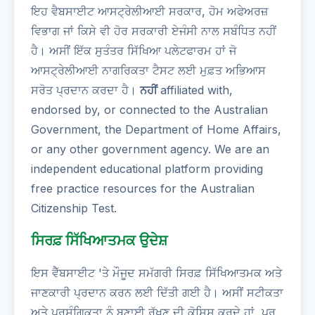
ਇਹ ਵੈਬਸਾਈਟ ਆਸਟ੍ਰੇਲੀਆਈ ਸਰਕਾਰ, ਹੋਮ ਅਫੇਅਰਜ਼
ਵਿਭਾਗ ਜਾਂ ਕਿਸੇ ਵੀ ਹੋਰ ਸਰਕਾਰੀ ਏਜੰਸੀ ਨਾਲ ਸਬੰਧਿਤ ਨਹੀਂ
ਹੈ। ਅਸੀਂ ਇੱਕ ਸੁਤੰਤਰ ਸਿੱਖਿਆ ਪਲੇਟਫਾਰਮ ਹਾਂ ਜੋ
ਆਸਟ੍ਰੇਲੀਆਈ ਨਾਗਰਿਕਤਾ ਟੈਸਟ ਲਈ ਮੁਫ਼ਤ ਅਭਿਆਸ
ਸਰੋਤ ਪ੍ਰਦਾਨ ਕਰਦਾ ਹੈ।
ਨਹੀਂ
affiliated with,
endorsed by, or connected to the Australian
Government, the Department of Home Affairs,
or any other government agency. We are an
independent educational platform providing
free practice resources for the Australian
Citizenship Test.
ਸਿਰਫ਼ ਸਿੱਖਿਆਤਮਕ ਉਦੇਸ਼
ਇਸ ਵੈੱਬਸਾਈਟ 'ਤੇ ਮੌਜੂਦ ਸਮੱਗਰੀ ਸਿਰਫ਼ ਸਿੱਖਿਆਤਮਕ ਅਤੇ
ਜਾਣਕਾਰੀ ਪ੍ਰਦਾਨ ਕਰਨ ਲਈ ਦਿੱਤੀ ਗਈ ਹੈ। ਅਸੀਂ ਸਟੀਕਤਾ
ਅਤੇ ਪ੍ਰਸੰਗਿਕਤਾ ਨੂੰ ਬਣਾਈ ਰੱਖਣ ਦੀ ਕੋਸ਼ਿਸ਼ ਕਰਦੇ ਹਾਂ, ਪਰ