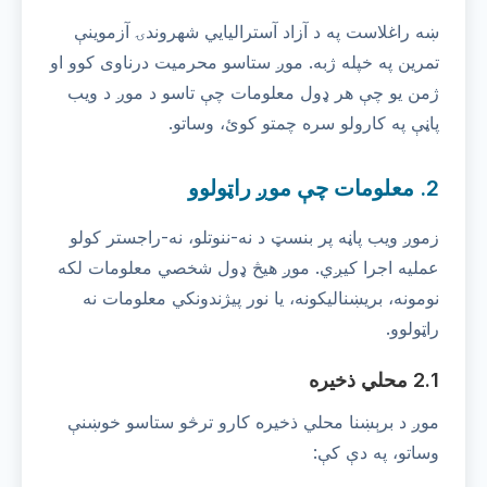
ښه راغلاست په د آزاد آسترالیایي شهروندۍ آزموینې
تمرین په خپله ژبه. موږ ستاسو محرمیت درناوی کوو او
ژمن یو چې هر ډول معلومات چې تاسو د موږ د ویب
پاڼې په کارولو سره چمتو کوئ، وساتو.
2. معلومات چې موږ راټولوو
زموږ ویب پاڼه پر بنسټ د نه-ننوتلو، نه-راجستر کولو
عملیه اجرا کیږي. موږ هیڅ ډول شخصي معلومات لکه
نومونه، بریښنالیکونه، یا نور پیژندونکي معلومات نه
راټولوو.
2.1 محلي ذخیره
موږ د برېښنا محلي ذخیره کارو ترڅو ستاسو خوښنې
وساتو، په دې کې: