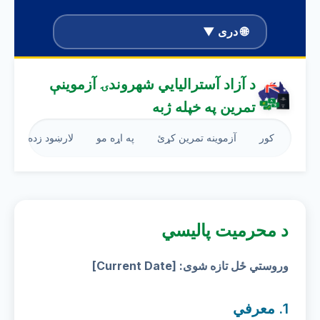
🌐 دری ▼
د آزاد آسترالیایي شهروندۍ آزموینې
تمرین په خپله ژبه
کور
آزموینه تمرین کړئ
په اړه مو
لارښود زده کړه
د محرمیت پالیسي
وروستي ځل تازه شوی: [Current Date]
1. معرفي