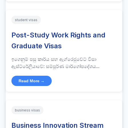
student visas
Post-Study Work Rights and
Graduate Visas
ඉගෙනුම් පසු කාර්ය සහ ඇග්රෙජුවේට් විසා
ඇස්ට්රේලියාවේ: සම්පූර්ණ මාර්ගෝපදේශය...
Read More →
business visas
Business Innovation Stream