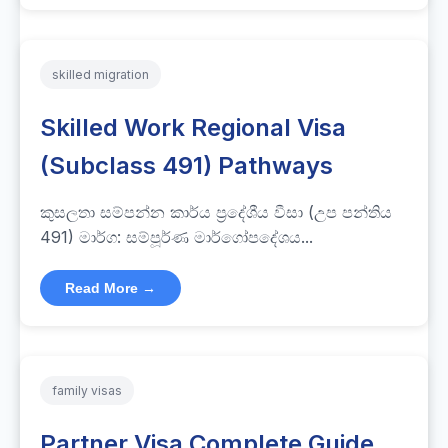
skilled migration
Skilled Work Regional Visa
(Subclass 491) Pathways
කුසලතා සම්පන්න කාර්ය ප්‍රදේශීය වීසා (උප පන්තිය
491) මාර්ග: සම්පූර්ණ මාර්ගෝපදේශය...
Read More →
family visas
Partner Visa Complete Guide