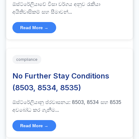
ඕස්ට්රේලියාවේ වීසා වර්ගය අනුව රැකියා
අයිතිවාසිකම් සහ සීමාවන්...
Read More →
compliance
No Further Stay Conditions
(8503, 8534, 8535)
ඕස්ට්රේලියානු ප්රවාසනය: 8503, 8534 සහ 8535
අවබෝධ කර ගැනීම...
Read More →