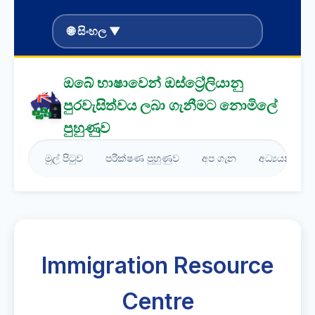
🌐 සිංහල ▼
ඔබේ භාෂාවෙන් ඔස්ට්‍රේලියානු
පුරවැසිත්වය ලබා ගැනීමට නොමිලේ
පුහුණුව
මුල් පිටුව
පරීක්ෂණ පුහුණුව
අප ගැන
අධ්‍යයන මා
Immigration Resource
Centre