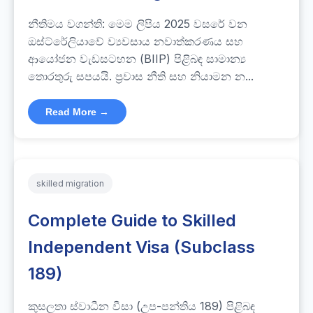
නීතිමය වගන්ති: මෙම ලිපිය 2025 වසරේ වන
ඔස්ට්රේලියාවේ ව්‍යවසාය නවාත්කරණය සහ
ආයෝජන වැඩසටහන (BIIP) පිළිබඳ සාමාන්‍ය
තොරතුරු සපයයි. ප්‍රවාස නීති සහ නියාමන න...
Read More →
skilled migration
Complete Guide to Skilled
Independent Visa (Subclass
189)
කුසලතා ස්වාධීන වීසා (උප-පන්තිය 189) පිළිබඳ