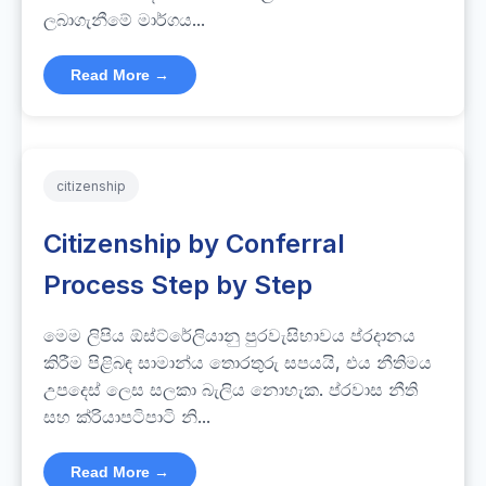
ලබාගැනීමේ මාර්ගය...
Read More →
citizenship
Citizenship by Conferral
Process Step by Step
මෙම ලිපිය ඕස්ට්රේලියානු පුරවැසිභාවය ප්රදානය
කිරීම පිළිබඳ සාමාන්ය තොරතුරු සපයයි, එය නීතිමය
උපදෙස් ලෙස සලකා බැලිය නොහැක. ප්රවාස නීති
සහ ක්රියාපටිපාටි නි...
Read More →