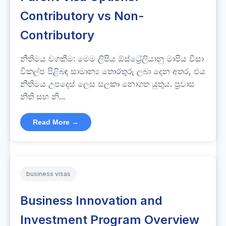
Contributory vs Non-
Contributory
නීතිමය වගකීම: මෙම ලිපිය ඕස්ට්‍රේලියානු මාපිය වීසා
විකල්ප පිළිබඳ සාමාන්‍ය තොරතුරු ලබා දෙන අතර, එය
නීතිමය උපදෙස් ලෙස සලකා නොගත යුතුය. ප්‍රවාස
නීති සහ නි...
Read More →
business visas
Business Innovation and
Investment Program Overview