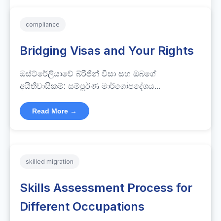
compliance
Bridging Visas and Your Rights
ඔස්ට්රේලියාවේ බ්රිජින් වීසා සහ ඔබගේ
අයිතිවාසිකම්: සම්පූර්ණ මාර්ගෝපදේශය...
Read More →
skilled migration
Skills Assessment Process for
Different Occupations