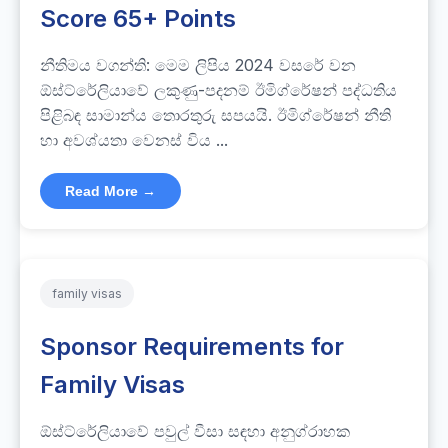
Score 65+ Points
නීතිමය වගන්ති: මෙම ලිපිය 2024 වසරේ වන
ඕස්ට්රේලියාවේ ලකුණු-පදනම් ඊමිග්රේෂන් පද්ධතිය
පිළිබඳ සාමාන්ය තොරතුරු සපයයි. ඊමිග්රේෂන් නීති
හා අවශ්යතා වෙනස් විය ...
Read More →
family visas
Sponsor Requirements for
Family Visas
ඕස්ට්රේලියාවේ පවුල් වීසා සඳහා අනුග්රාහක