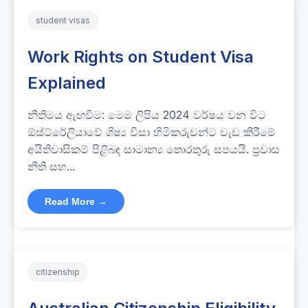
student visas
Work Rights on Student Visa
Explained
නීතිමය ඇඟවීම: මෙම ලිපිය 2024 වර්ෂය වන විට
ඕස්ට්රේලියාවේ ශිෂ්‍ය වීසා හිමිකරුවන්ට වැඩ කිරීමේ
අයිතිවාසිකම් පිළිබඳ සාමාන්‍ය තොරතුරු සපයයි. ප්‍රවාස
නීති සහ...
Read More →
citizenship