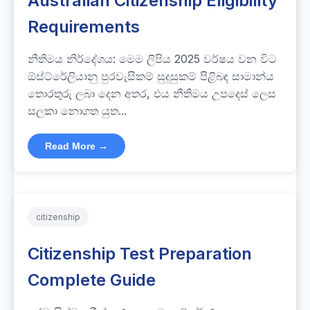
Australian Citizenship Eligibility
Requirements
නීතිමය නිර්දේශය: මෙම ලිපිය 2025 වර්ෂය වන විට
ඕස්ට්රේලියානු පුරවැසිකම් සුදුසුකම් පිළිබඳ සාමාන්ය
තොරතුරු ලබා දෙන අතර, එය නීතිමය උපදෙස් ලෙස
සලකා නොගත යුත...
Read More →
citizenship
Citizenship Test Preparation
Complete Guide