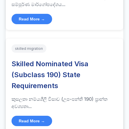
සම්පූර්ණ මාර්ගෝපදේශය...
Read More →
skilled migration
Skilled Nominated Visa
(Subclass 190) State
Requirements
කුසලතා නම්යශීලී වීසාව (උප-පන්ති 190) ප්‍රාන්ත
අවශ්‍යතා...
Read More →