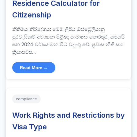
Residence Calculator for
Citizenship
නීතිමය නිර්දේශය: මෙම ලිපිය ඕස්ට්‍රේලියානු
පුරවැසිකම් අවශ්‍යතා පිළිබඳ සාමාන්‍ය තොරතුරු සපයයි
සහ 2024 වර්ෂය වන විට වලංගු වේ. ප්‍රවාස නීති සහ
ක්‍රියාපටිප...
Read More →
compliance
Work Rights and Restrictions by
Visa Type