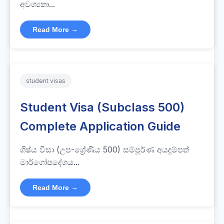
අවශ්‍යතා...
Read More →
student visas
Student Visa (Subclass 500)
Complete Application Guide
ශිෂ්ය වීසා (උප-ශ්‍රේණිය 500) සම්පූර්ණ අයදුම්පත්
මාර්ගෝපදේශය...
Read More →