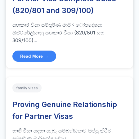
(820/801 and 309/100)
සහකාර වීසා සම්පූර්ණ මාර්గෝපදේශය:
ඕස්ට්රේලියානු සහකාර වීසා (820/801 සහ
309/100)...
Read More →
family visas
Proving Genuine Relationship
for Partner Visas
භාගී වීසා සඳහා සැබෑ සම්බන්ධතාව ඔප්පු කිරීම:
සම්පූර්ණ මාර්ගෝපදේශය...