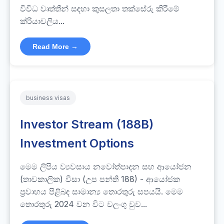
විවිධ වෘත්තීන් සඳහා කුසලතා තක්සේරු කිරීමේ
ක්රියාවලිය...
Read More →
business visas
Investor Stream (188B)
Investment Options
මෙම ලිපිය ව්‍යවසාය නවෝත්පාදන සහ ආයෝජන
(තාවකාලික) වීසා (උප පන්ති 188) - ආයෝජක
ප්‍රවාහය පිළිබඳ සාමාන්‍ය තොරතුරු සපයයි. මෙම
තොරතුරු 2024 වන විට වලංගු වුව...