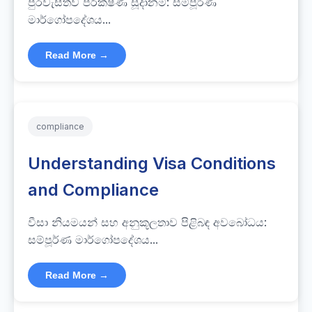
පුරවැසිත්ව පරීක්ෂණ සූදානම: සම්පූර්ණ
මාර්ගෝපදේශය...
Read More →
compliance
Understanding Visa Conditions
and Compliance
වීසා නියමයන් සහ අනුකූලතාව පිළිබඳ අවබෝධය:
සම්පූර්ණ මාර්ගෝපදේශය...
Read More →