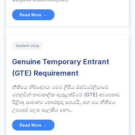
Read More →
student visas
Genuine Temporary Entrant
(GTE) Requirement
නීතිමය නිර්දේශය: මෙම ලිපිය ඕස්ට්රේලියාවේ
ජෙනුවින් තාවකාලික ඇතුළත්වීමේ (GTE) අවශ්‍යතාව
පිළිබඳ සාමාන්‍ය තොරතුරු සපයයි, සහ එය නීතිමය
උපදෙස් ලෙස සැලකිය නො...
Read More →