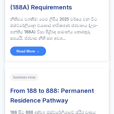
(188A) Requirements
නීතිමය වගකීම්: මෙම ලිපිය 2025 වර්ෂය වන විට
ඕස්ට්රේලියානු ව්යාපාර නවීකරණ ප්රවාහය (උප-
පන්තිය 188A) වීසා පිළිබඳ සාමාන්ය තොරතුරු
සපයයි. ප්රවාස නීති සහ අවශ...
Read More →
business visas
From 188 to 888: Permanent
Residence Pathway
188 සිට 888 දක්වා: ඕස්ට්රේලියාවේ ස්ථිර වාසය