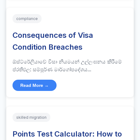
compliance
Consequences of Visa
Condition Breaches
ඕස්ට්රේලියාවේ වීසා නියමයන් උල්ලංඝනය කිරීමේ
ප්රතිඵල: සම්පූර්ණ මාර්ගෝපදේශය...
Read More →
skilled migration
Points Test Calculator: How to