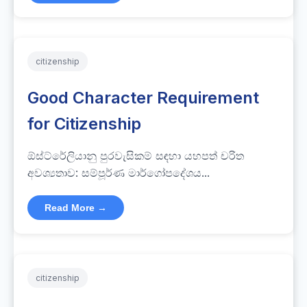
citizenship
Good Character Requirement
for Citizenship
ඕස්ට්රේලියානු පුරවැසිකම් සඳහා යහපත් චරිත
අවශ්‍යතාව: සම්පූර්ණ මාර්ගෝපදේශය...
Read More →
citizenship