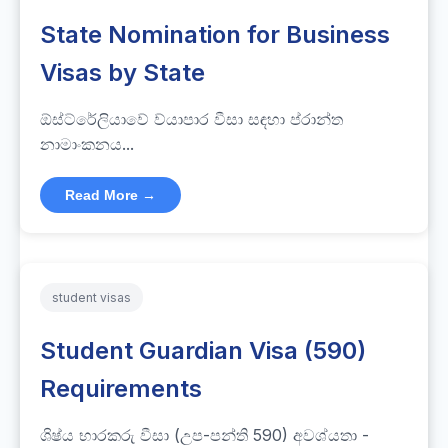
State Nomination for Business
Visas by State
ඕස්ට්රේලියාවේ ව්යාපාර වීසා සඳහා ප්රාන්ත
නාමාංකනය...
Read More →
student visas
Student Guardian Visa (590)
Requirements
ශිෂ්ය භාරකරු වීසා (උප-පන්ති 590) අවශ්යතා -