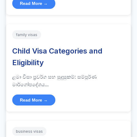
Read More →
family visas
Child Visa Categories and
Eligibility
ළමා වීසා ප්‍රවර්ග සහ සුදුසුකම්: සම්පූර්ණ
මාර්ගෝපදේශය...
Read More →
business visas