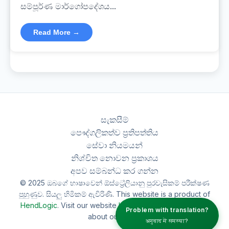
සම්පූර්ණ මාර්ගෝපදේශය...
Read More →
සැකසීම්
පෞද්ගලිකත්ව ප්‍රතිපත්තිය
සේවා නියමයන්
නිශ්චිත නොවන ප්‍රකාශය
අපව සම්බන්ධ කර ගන්න
© 2025 ඔබගේ භාෂාවෙන් ඕස්ට්‍රේලියානු පුරවැසිකම් පරීක්ෂණ
පුහුණුව. සියලු හිමිකම් ඇවිරිණි. This website is a product of
HendLogic
. Visit our website
hendlogic.au
to learn more
Problem with translation?
about our work.
अनुवाद में समस्या?