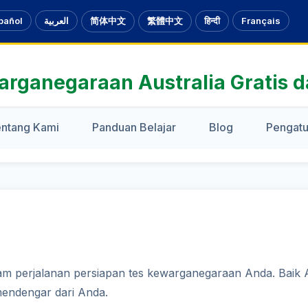
pañol
العربية
简体中文
繁體中文
हिन्दी
Français
arganegaraan Australia Gratis 
ntang Kami
Panduan Belajar
Blog
Pengatu
am perjalanan persiapan tes kewarganegaraan Anda. Baik 
 mendengar dari Anda.