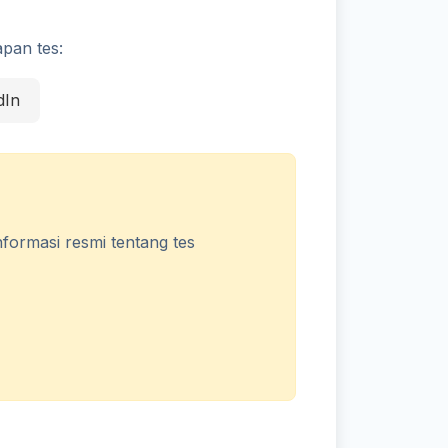
apan tes:
dIn
nformasi resmi tentang tes