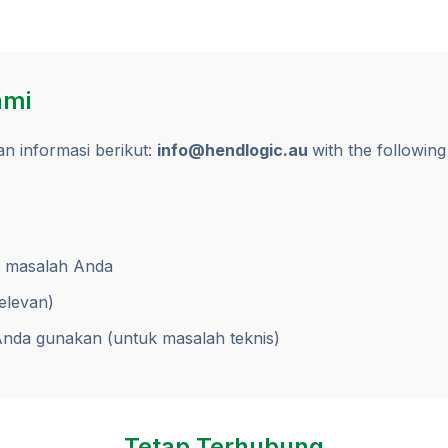
ami
an informasi berikut:
info@hendlogic.au
with the following
au masalah Anda
elevan)
nda gunakan (untuk masalah teknis)
Tetap Terhubung