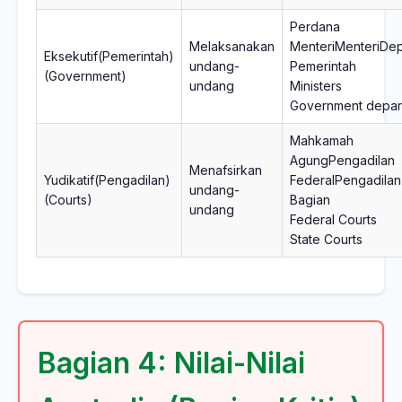
Perdana
Melaksanakan
MenteriMenteriDe
Eksekutif(Pemerintah)
undang-
Pemerintah
(Government)
undang
Ministers
Government depar
Mahkamah
AgungPengadilan
Menafsirkan
Yudikatif(Pengadilan)
FederalPengadila
undang-
(Courts)
Bagian
undang
Federal Courts
State Courts
Bagian 4: Nilai-Nilai