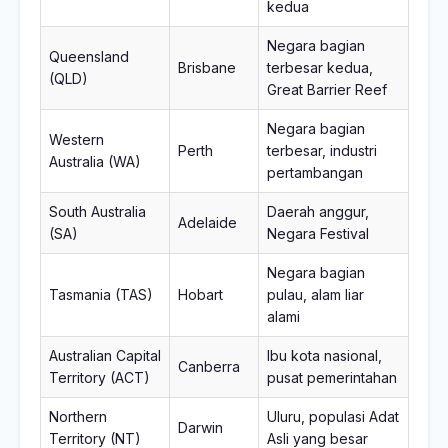
kedua
Negara bagian
Queensland
Brisbane
terbesar kedua,
(QLD)
Great Barrier Reef
Negara bagian
Western
Perth
terbesar, industri
Australia (WA)
pertambangan
South Australia
Daerah anggur,
Adelaide
(SA)
Negara Festival
Negara bagian
Tasmania (TAS)
Hobart
pulau, alam liar
alami
Australian Capital
Ibu kota nasional,
Canberra
Territory (ACT)
pusat pemerintahan
Northern
Uluru, populasi Adat
Darwin
Territory (NT)
Asli yang besar