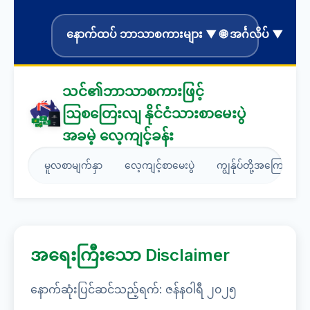
နောက်ထပ် ဘာသာစကားများ ▼ 🌐 အင်္ဂလိပ် ▼
သင်၏ဘာသာစကားဖြင့်
ဩစတြေးလျ နိုင်ငံသားစာမေးပွဲ
အခမဲ့ လေ့ကျင့်ခန်း
မူလစာမျက်နှာ
လေ့ကျင့်စာမေးပွဲ
ကျွန်ုပ်တို့အကြောင်း
အရေးကြီးသော Disclaimer
နောက်ဆုံးပြင်ဆင်သည့်ရက်: ဇန်နဝါရီ ၂၀၂၅