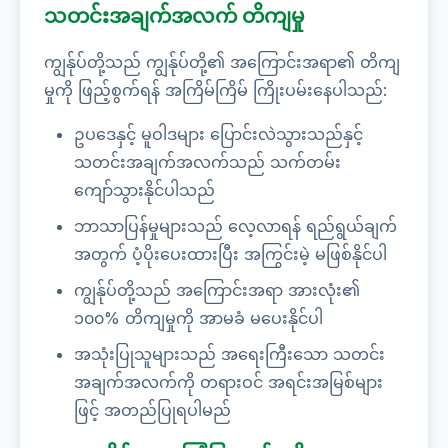
သတင်းအချက်အလက် တိကျမှု
ကျွန်ုပ်တို့သည် ကျွန်ုပ်တို့၏ အကြောင်းအရာ၏ တိကျ
မှုကို ဖြည့်စွက်ရန် အကြိမ်ကြိမ် ကြိုးပမ်းနေပါသည်:
ဥပဒေနှင့် မူဝါဒများ ပြောင်းလဲသွားသည်နှင့်
သတင်းအချက်အလက်သည် သက်တမ်း
ကျော်သွားနိုင်ပါသည်
ဘာသာပြန်မှုများသည် လေ့လာရန် ရည်ရွယ်ချက်
အတွက် ပံ့ပိုးပေးထားပြီး အကြွင်းမဲ့ မဖြစ်နိုင်ပါ
ကျွန်ုပ်တို့သည် အကြောင်းအရာ အားလုံး၏
၁၀၀% တိကျမှုကို အာမခံ မပေးနိုင်ပါ
အသုံးပြုသူများသည် အရေးကြီးသော သတင်း
အချက်အလက်ကို တရားဝင် အရင်းအမြစ်များ
ဖြင့် အတည်ပြုရပါမည်