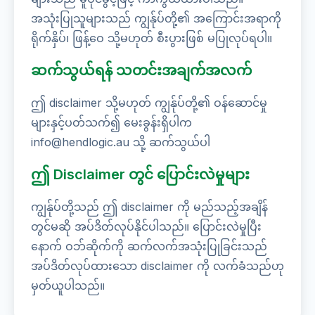
အသုံးပြုသူများသည် ကျွန်ုပ်တို့၏ အကြောင်းအရာကို
ရိုက်နှိပ်၊ ဖြန့်ဝေ သို့မဟုတ် စီးပွားဖြစ် မပြုလုပ်ရပါ။
ဆက်သွယ်ရန် သတင်းအချက်အလက်
ဤ disclaimer သို့မဟုတ် ကျွန်ုပ်တို့၏ ဝန်ဆောင်မှု
များနှင့်ပတ်သက်၍ မေးခွန်းရှိပါက
info@hendlogic.au သို့ ဆက်သွယ်ပါ
ဤ Disclaimer တွင် ပြောင်းလဲမှုများ
ကျွန်ုပ်တို့သည် ဤ disclaimer ကို မည်သည့်အချိန်
တွင်မဆို အပ်ဒိတ်လုပ်နိုင်ပါသည်။ ပြောင်းလဲမှုပြီး
နောက် ဝဘ်ဆိုက်ကို ဆက်လက်အသုံးပြုခြင်းသည်
အပ်ဒိတ်လုပ်ထားသော disclaimer ကို လက်ခံသည်ဟု
မှတ်ယူပါသည်။