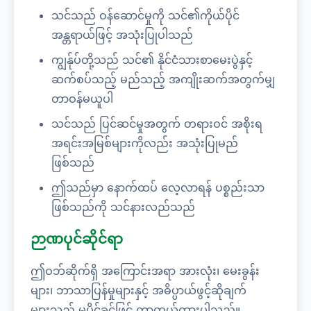
သင်သည် ဝန်ဆောင်မှုကို သင်၏ကိုယ်ပိုင်
အန္တရာယ်ဖြင့် အသုံးပြုပါသည်
ကျွန်ုပ်တို့သည် သင်၏ နိုင်ငံသားစာမေးပွဲနှင့်
ဆက်စပ်သည့် မည်သည့် အကျိုးဆက်အတွက်မျှ
တာဝန်မယူပါ
သင်သည် ပြင်ဆင်မှုအတွက် တရားဝင် အစိုးရ
အရင်းအမြစ်များကိုလည်း အသုံးပြုမည်
ဖြစ်သည်
ဤသည်မှာ နောက်ထပ် လေ့လာရန် ပစ္စည်းသာ
ဖြစ်သည်ကို သင်နားလည်သည်
ဉာဏပုင်ဆိုင်ရာ
ဤဝဘ်ဆိုက်ရှိ အကြောင်းအရာ အားလုံး၊ မေးခွန်း
များ၊ ဘာသာပြန်မှုများနှင့် အဓိပ္ပာယ်ဖွင့်ဆိုချက်
များသည် မူပိုင်ခွင့်ဖြင့် ကာကွယ်ထားပါသည်။