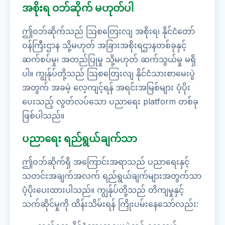
အစိုးရ ဝဘ်ဆိုက် မဟုတ်ပါ
ဤဝဘ်ဆိုက်သည် ဩစတြေးလျ အစိုးရ၊ နိုင်ငံတော်
ဝန်ကြီးဌာန သို့မဟုတ် အခြားအစိုးရဌာနတစ်ခုနှင့်
ဆက်စပ်မှု၊ အတည်ပြုမှု သို့မဟုတ် ဆက်သွယ်မှု မရှိ
ပါ။ ကျွန်ုပ်တို့သည် ဩစတြေးလျ နိုင်ငံသားစာမေးပွဲ
အတွက် အခမဲ့ လေ့ကျင့်ရန် အရင်းအမြစ်များ ပံ့ပိုး
ပေးသည့် လွတ်လပ်သော ပညာရေး platform တစ်ခု
ဖြစ်ပါသည်။
ပညာရေး ရည်ရွယ်ချက်သာ
ဤဝဘ်ဆိုက်ရှိ အကြောင်းအရာသည် ပညာရေးနှင့်
သတင်းအချက်အလက် ရည်ရွယ်ချက်များအတွက်သာ
ပံ့ပိုးပေးထားပါသည်။ ကျွန်ုပ်တို့သည် တိကျမှုနှင့်
သက်ဆိုင်မှုကို ထိန်းသိမ်းရန် ကြိုးပမ်းနေသော်လည်း: