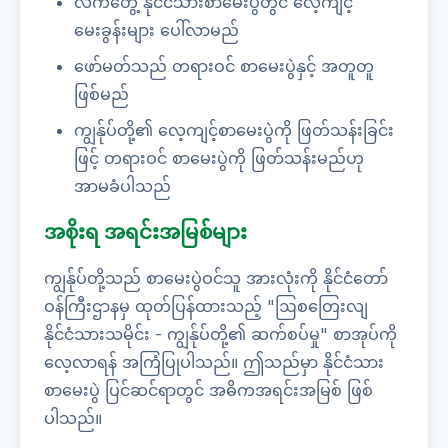
လက်တွေ့ နိုင်ငံသားစာမေးပွဲတွင် လေ့ကျင့်
မေးခွန်းများ ပေါ်လာမည်
ဖော်မတ်သည် တရားဝင် စာမေးပွဲနှင့် အတူတူ
ဖြစ်မည်
ကျွန်ုပ်တို့၏ လေ့ကျင့်စာမေးပွဲကို ဖြတ်သန်းခြင်း
ဖြင့် တရားဝင် စာမေးပွဲကို ဖြတ်သန်းမည်ဟု
အာမခံပါသည်
အစိုးရ အရင်းအမြစ်များ
ကျွန်ုပ်တို့သည် စာမေးပွဲဝင်သူ အားလုံးကို နိုင်ငံတော်
ဝန်ကြီးဌာနမှ ထုတ်ပြန်ထားသည့် "ဩစတြေးလျ
နိုင်ငံသားသမိုင်း - ကျွန်ုပ်တို့၏ ဆက်စပ်မှု" စာအုပ်ကို
လေ့လာရန် အကြံပြုပါသည်။ ဤသည်မှာ နိုင်ငံသား
စာမေးပွဲ ပြင်ဆင်ရာတွင် အဓိကအရင်းအမြစ် ဖြစ်
ပါသည်။