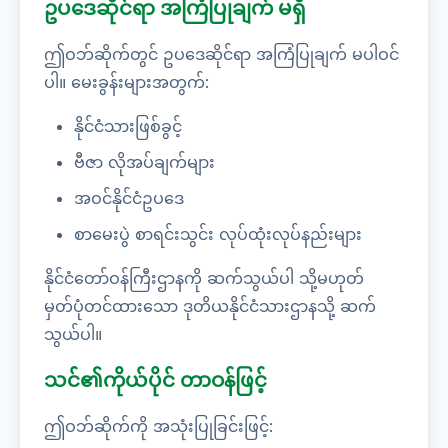
ဥပဒေဆိုင်ရာ အကြံပြုချက် မရှိ
ဤဝဘ်ဆိုက်တွင် ဥပဒေဆိုင်ရာ အကြံပြုချက် မပါဝင်
ပါ။ မေးခွန်းများအတွက်:
နိုင်ငံသားဖြစ်ခွင့်
ဗီဇာ လိုအပ်ချက်များ
အဝင်နိုင်ငံဥပဒေ
စာမေးပွဲ စာရင်းသွင်း လုပ်ထုံးလုပ်နည်းများ
နိုင်ငံတော်ဝန်ကြီးဌာနကို ဆက်သွယ်ပါ သို့မဟုတ်
မှတ်ပုံတင်ထားသော ဒုတိယနိုင်ငံသားဌာနသို့ ဆက်
သွယ်ပါ။
သင်၏ကိုယ်ပိုင် တာဝန်ဖြင့်
ဤဝဘ်ဆိုက်ကို အသုံးပြုခြင်းဖြင့်: