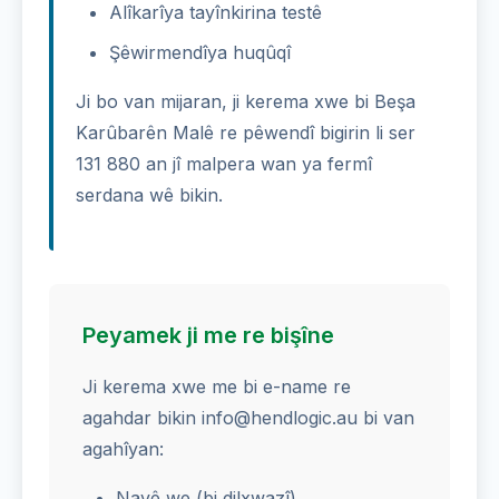
Alîkarîya tayînkirina testê
Şêwirmendîya huqûqî
Ji bo van mijaran, ji kerema xwe bi Beşa
Karûbarên Malê re pêwendî bigirin li ser
131 880 an jî malpera wan ya fermî
serdana wê bikin.
Peyamek ji me re bişîne
Ji kerema xwe me bi e-name re
agahdar bikin info@hendlogic.au bi van
agahîyan:
Navê we (bi dilxwazî)