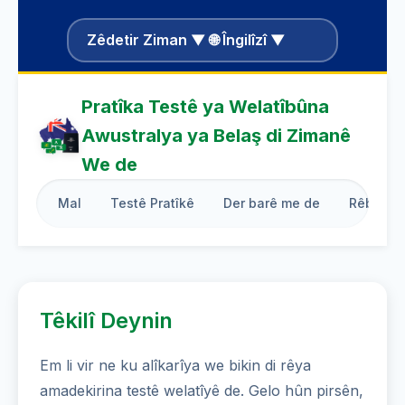
Zêdetir Ziman ▼ 🌐 Îngilîzî ▼
Pratîka Testê ya Welatîbûna
Awustralya ya Belaş di Zimanê
We de
Mal
Testê Pratîkê
Der barê me de
Rêberê L
Têkilî Deynin
Em li vir ne ku alîkarîya we bikin di rêya
amadekirina testê welatîyê de. Gelo hûn pirsên,