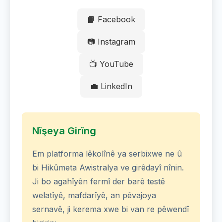
📘 Facebook
📷 Instagram
📺 YouTube
💼 LinkedIn
Nîşeya Girîng
Em platforma lêkolînê ya serbixwe ne û
bi Hikûmeta Awistralya ve girêdayî nînin.
Ji bo agahîyên fermî der barê testê
welatîyê, mafdarîyê, an pêvajoya
sernavê, ji kerema xwe bi van re pêwendî