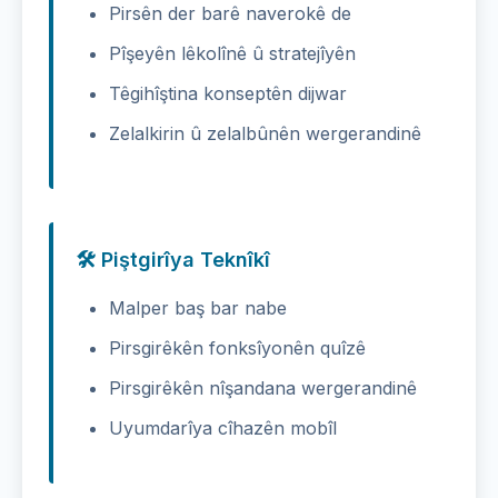
Pirsên der barê naverokê de
Pîşeyên lêkolînê û stratejîyên
Têgihîştina konseptên dijwar
Zelalkirin û zelalbûnên wergerandinê
🛠️ Piştgirîya Teknîkî
Malper baş bar nabe
Pirsgirêkên fonksîyonên quîzê
Pirsgirêkên nîşandana wergerandinê
Uyumdarîya cîhazên mobîl