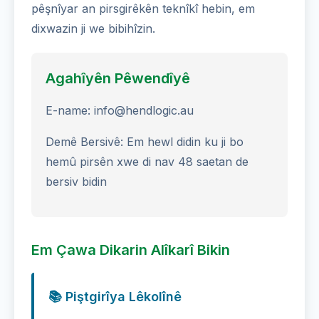
pêşnîyar an pirsgirêkên teknîkî hebin, em
dixwazin ji we bibihîzin.
Agahîyên Pêwendîyê
E-name: info@hendlogic.au
Demê Bersivê: Em hewl didin ku ji bo
hemû pirsên xwe di nav 48 saetan de
bersiv bidin
Em Çawa Dikarin Alîkarî Bikin
📚 Piştgirîya Lêkolînê