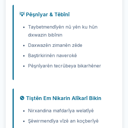
💡 Pêşnîyar & Têbînî
Taybetmendîyên nû yên ku hûn
dixwazin bibînin
Daxwazên zimanên zêde
Baştirkirinên naverokê
Pêşnîyarên tecrûbeya bikarhêner
🚫 Tiştên Em Nikarin Alîkarî Bikin
Nirxandina mafdarîya welatîyê
Şêwirmendîya vîzê an koçberîyê