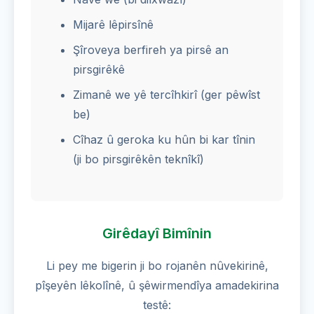
Mijarê lêpirsînê
Şîroveya berfireh ya pirsê an
pirsgirêkê
Zimanê we yê tercîhkirî (ger pêwîst
be)
Cîhaz û geroka ku hûn bi kar tînin
(ji bo pirsgirêkên teknîkî)
Girêdayî Bimînin
Li pey me bigerin ji bo rojanên nûvekirinê,
pîşeyên lêkolînê, û şêwirmendîya amadekirina
testê: