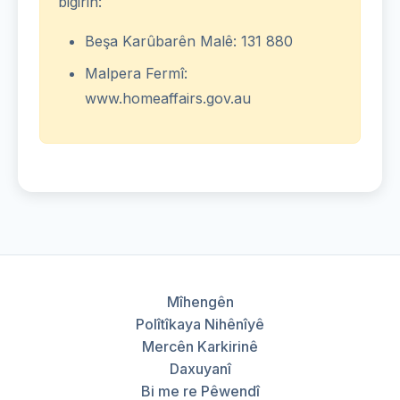
bigirin:
Beşa Karûbarên Malê: 131 880
Malpera Fermî:
www.homeaffairs.gov.au
Mîhengên
Polîtîkaya Nihênîyê
Mercên Karkirinê
Daxuyanî
Bi me re Pêwendî