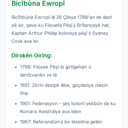
Bicîbûna Ewropî
Bicîhbûna Ewropî di 26 Çileya 1788'an de dest
pê kir, gava ku Filosefa Pêşî ji Brîtanyayê hat.
Kaptan Arthur Phillip koloniya pêşî li Sydney
Cove ava kir.
Dîrokên Girîng:
1788: Filosek Pêşî bi girtîgehan û
denîzvanên ve tê
1851: Zêrîn destpê dibe, göçdariya mezin
tîne
1901: Federasyon - şeş kolonî yekbûn da ku
Komara Awistralya ava bikin
1967: Referandûm ji bo têxistina gelên