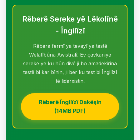
Rêberê Sereke yê Lêkolînê
- Îngilîzî
Rêbera fermî ya tevayî ya testê
Welatîbûna Awistralî. Ev çavkaniya
sereke ye ku hûn divê ji bo amadekirina
testê bi kar bînin, ji ber ku test bi Îngilîzî
tê lidarxistin.
Rêberê Îngilîzî Dakêşin
(14MB PDF)