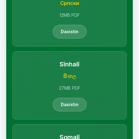
Српски
12MB PDF
Daxistin
Sînhalî
සිංහල
27MB PDF
Daxistin
Somalî