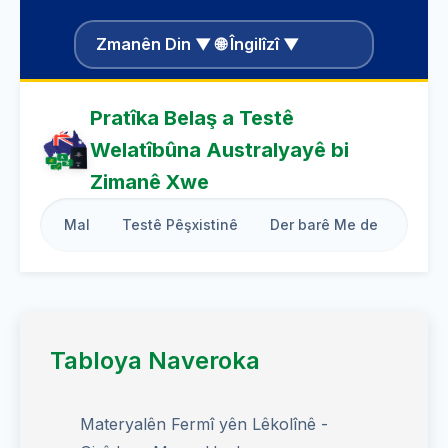
Zmanên Din ▼ 🌐 Îngilîzî ▼
Pratîka Belaş a Testê
Welatîbûna Australyayê bi
Zimanê Xwe
Mal
Testê Pêşxistinê
Der barê Me de
Rêber
Tabloya Naveroka
Materyalên Fermî yên Lêkolînê -