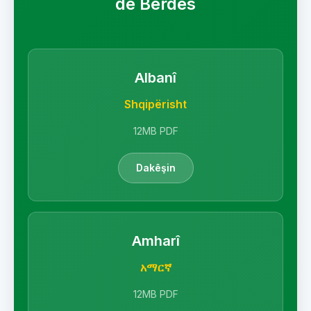
de Berdes
Albanî
Shqipërisht
12MB PDF
Dakêşin
Amharî
አማርኛ
12MB PDF