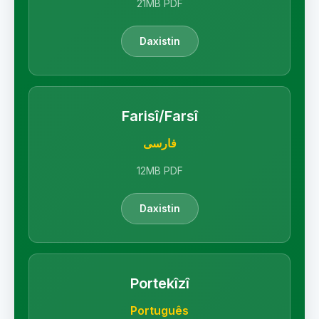
21MB PDF
Daxistin
Farisî/Farsî
فارسی
12MB PDF
Daxistin
Portekîzî
Português