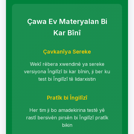
Çawa Ev Materyalan Bi
Kar Bînî
Çavkanîya Sereke
Wekî rêbera xwendinê ya sereke
versiyona Îngilîzî bi kar bînin, ji ber ku
test bi Îngilîzî tê lidarxistin
Pratîk bi Îngilîzî
Her tim ji bo amadekirina testê yê
rastî bersivên pirsên bi Îngilîzî pratîk
bikin