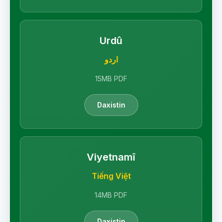
Urdû
اردو
15MB PDF
Daxistin
Viyetnamî
Tiếng Việt
14MB PDF
Daxistin