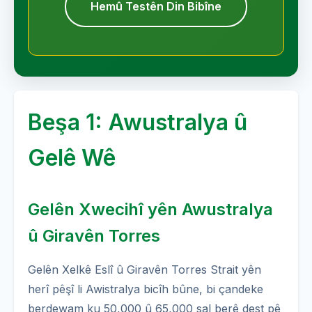
Hemû Testên Din Bibîne
Beşa 1: Awustralya û
Gelê Wê
Gelên Xwecihî yên Awustralya
û Giravên Torres
Gelên Xelkê Eslî û Giravên Torres Strait yên
herî pêşî li Awistralya bicîh bûne, bi çandeke
berdewam ku 50,000 û 65,000 sal berê dest pê