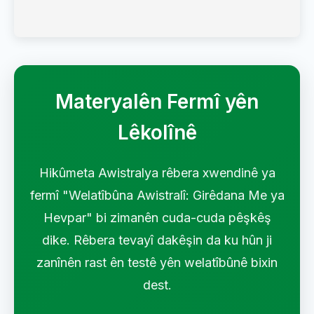
Materyalên Fermî yên
Lêkolînê
Hikûmeta Awistralya rêbera xwendinê ya
fermî "Welatîbûna Awistralî: Girêdana Me ya
Hevpar" bi zimanên cuda-cuda pêşkêş
dike. Rêbera tevayî dakêşin da ku hûn ji
zanînên rast ên testê yên welatîbûnê bixin
dest.