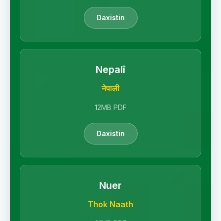
Daxistin
Nepalî
नेपाली
12MB PDF
Daxistin
Nuer
Thok Naath