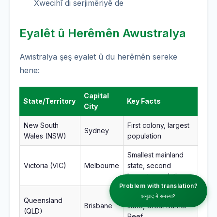
Xwecihî di serjimêriyê de
Eyalêt û Herêmên Awustralya
Awistralya şeş eyalet û du herêmên sereke
hene:
Capital
State/Territory
Key Facts
City
New South
First colony, largest
Sydney
Wales (NSW)
population
Smallest mainland
Victoria (VIC)
Melbourne
state, second
largest population
Problem with translation?
Second largest
अनुवाद में समस्या?
Queensland
Brisbane
state, Great Barrier
(QLD)
Reef