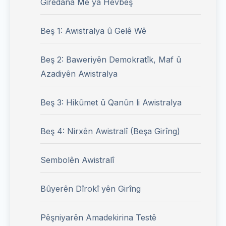
Girêdana Me ya Hevbeş
Beş 1: Awistralya û Gelê Wê
Beş 2: Baweriyên Demokratîk, Maf û
Azadiyên Awistralya
Beş 3: Hikûmet û Qanûn li Awistralya
Beş 4: Nirxên Awistralî (Beşa Girîng)
Sembolên Awistralî
Bûyerên Dîrokî yên Girîng
Pêşniyarên Amadekirina Testê