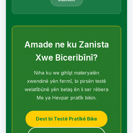
Amade ne ku Zanista
Xwe Biceribînî?
Niha ku we gihîşt materyalên
xwendinê yên fermî, bi pirsên testê
welatîbûnê yên belaş ên li ser rêbera
Me ya Hevpar pratîk bikin.
Dest bi Testê Pratîkê Bike