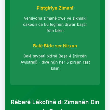
Piştgirîya Zimanî
Versiyona zimanê xwe yê zikmakî
dakêşin da ku têgînên dijwar baştir
fêm bikin
Balê Bide ser Nirxan
Balê taybetî bidinê Beşa 4 (Nirxên
Awistralî) - divê hûn her 5 pirsan rast
bikin
Rêberê Lêkolînê di Zimanên Din