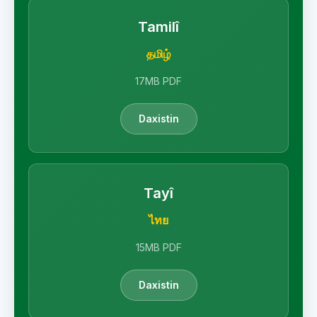
Tamilî
தமிழ்
17MB PDF
Daxistin
Tayî
ไทย
15MB PDF
Daxistin