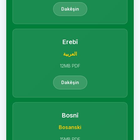
Dakêşin
Erebî
العربية
12MB PDF
Dakêşin
Bosnî
Bosanski
15MB PDF