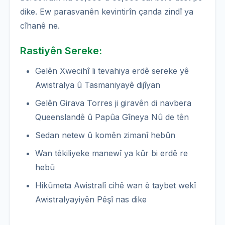
dike. Ew parasvanên kevintirîn çanda zindî ya
cîhanê ne.
Rastiyên Sereke:
Gelên Xwecihî li tevahiya erdê sereke yê
Awistralya û Tasmaniyayê dijîyan
Gelên Girava Torres ji giravên di navbera
Queenslandê û Papûa Gîneya Nû de tên
Sedan netew û komên zimanî hebûn
Wan têkiliyeke manewî ya kûr bi erdê re
hebû
Hikûmeta Awistralî cihê wan ê taybet wekî
Awistralyayiyên Pêşî nas dike