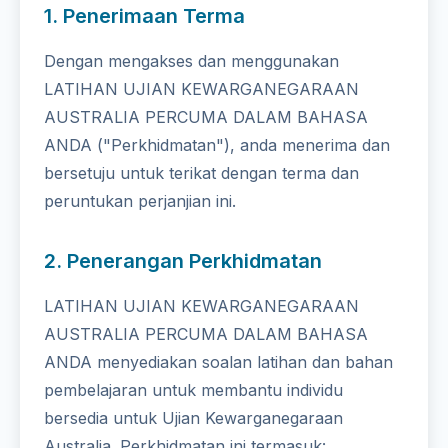
1. Penerimaan Terma
Dengan mengakses dan menggunakan
LATIHAN UJIAN KEWARGANEGARAAN
AUSTRALIA PERCUMA DALAM BAHASA
ANDA ("Perkhidmatan"), anda menerima dan
bersetuju untuk terikat dengan terma dan
peruntukan perjanjian ini.
2. Penerangan Perkhidmatan
LATIHAN UJIAN KEWARGANEGARAAN
AUSTRALIA PERCUMA DALAM BAHASA
ANDA menyediakan soalan latihan dan bahan
pembelajaran untuk membantu individu
bersedia untuk Ujian Kewarganegaraan
Australia. Perkhidmatan ini termasuk: