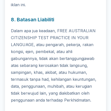
iklan ini.
8. Batasan Liabiliti
Dalam apa jua keadaan, FREE AUSTRALIAN
CITIZENSHIP TEST PRACTICE IN YOUR
LANGUAGE, atau pengarah, pekerja, rakan
kongsi, ejen, pembekal, atau ahli
gabungannya, tidak akan bertanggungjawab
atas sebarang kerosakan tidak langsung,
sampingan, khas, akibat, atau hukuman,
termasuk tanpa had, kehilangan keuntungan,
data, penggunaan, muhibah, atau kerugian
tidak berwujud lain, yang diakibatkan oleh
penggunaan anda terhadap Perkhidmatan.