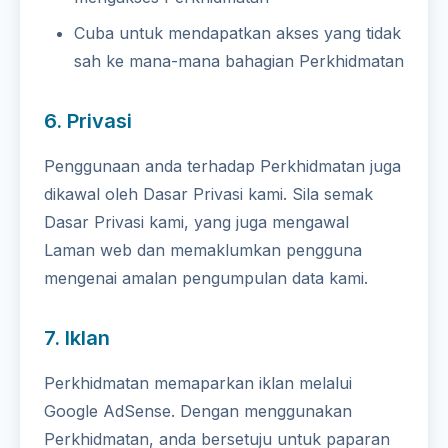
Cuba untuk mendapatkan akses yang tidak
sah ke mana-mana bahagian Perkhidmatan
6. Privasi
Penggunaan anda terhadap Perkhidmatan juga
dikawal oleh Dasar Privasi kami. Sila semak
Dasar Privasi kami, yang juga mengawal
Laman web dan memaklumkan pengguna
mengenai amalan pengumpulan data kami.
7. Iklan
Perkhidmatan memaparkan iklan melalui
Google AdSense. Dengan menggunakan
Perkhidmatan, anda bersetuju untuk paparan