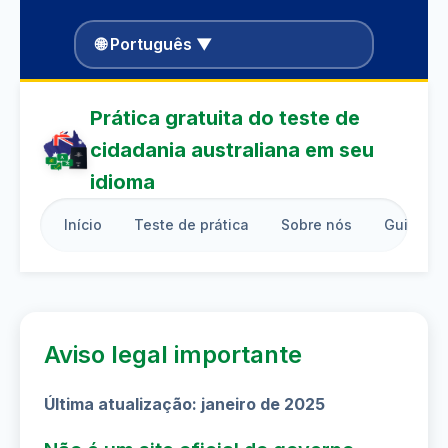
🌐 Português ▼
Prática gratuita do teste de
cidadania australiana em seu
idioma
Início
Teste de prática
Sobre nós
Guia de 
Aviso legal importante
Última atualização: janeiro de 2025