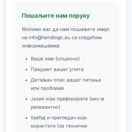
Пошаљите нам поруку
Молимо вас да нам пошаљете имејл
на info@hendlogic.au са следећим
информацијама:
Ваше име (опционо)
Предмет вашег упита
Детаљан опис вашег питања
или проблема
Језик који преферирате (ако је
релевантно)
Уређај и прегледач који
користите (за техничке