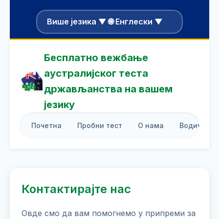
Више језика ▼ 🌐 Енглески ▼
Бесплатно вежбање
аустралијског теста
држављанства на вашем
језику
Почетна
Пробни тест
О нама
Водич за 
Контактирајте нас
Овде смо да вам помогнемо у припреми за