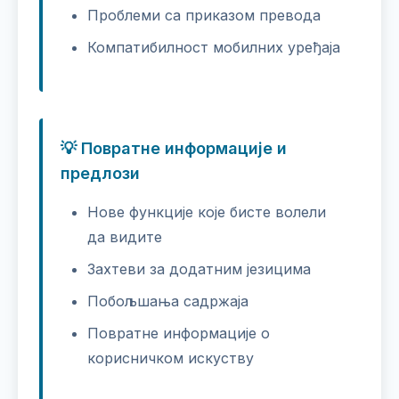
Проблеми са приказом превода
Компатибилност мобилних уређаја
💡 Повратне информације и
предлози
Нове функције које бисте волели
да видите
Захтеви за додатним језицима
Побољшања садржаја
Повратне информације о
корисничком искуству