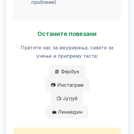
проблеме)
Останите повезани
Пратите нас за ажурирања, савете за
учење и припрему теста:
📘 Фејсбук
📷 Инстаграм
📺 Јутјуб
💼 Линкедин