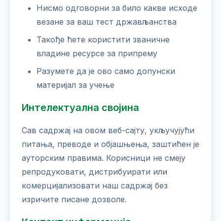
Нисмо одговорни за било какве исходе
везане за ваш тест држављанства
Такође ћете користити званичне
владине ресурсе за припрему
Разумете да је ово само допунски
материјал за учење
Интелектуална својина
Сав садржај на овом веб-сајту, укључујући
питања, преводе и објашњења, заштићен је
ауторским правима. Корисници не смеју
репродуковати, дистрибуирати или
комерцијализовати наш садржај без
изричите писане дозволе.