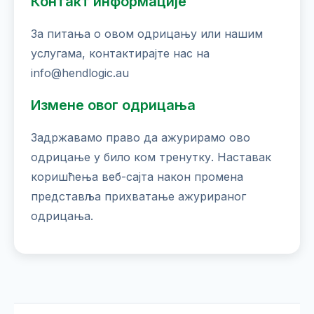
Контакт информације
За питања о овом одрицању или нашим
услугама, контактирајте нас на
info@hendlogic.au
Измене овог одрицања
Задржавамо право да ажурирамо ово
одрицање у било ком тренутку. Наставак
коришћења веб-сајта након промена
представља прихватање ажурираног
одрицања.