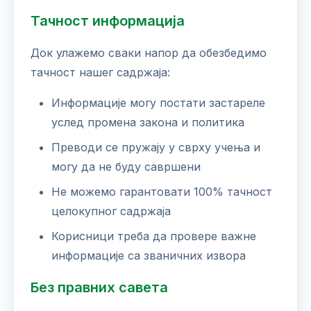
Тачност информација
Док улажемо сваки напор да обезбедимо
тачност нашег садржаја:
Информације могу постати застареле
услед промена закона и политика
Преводи се пружају у сврху учења и
могу да не буду савршени
Не можемо гарантовати 100% тачност
целокупног садржаја
Корисници треба да провере важне
информације са званичних извора
Без правних савета