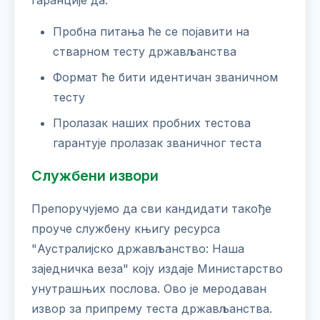
гаранције да:
Пробна питања ће се појавити на
стварном тесту држављанства
Формат ће бити идентичан званичном
тесту
Пролазак наших пробних тестова
гарантује пролазак званичног теста
Службени извори
Препоручујемо да сви кандидати такође
проуче службену књигу ресурса
"Аустралијско држављанство: Наша
заједничка веза" коју издаје Министарство
унутрашњих послова. Ово је меродаван
извор за припрему теста држављанства.