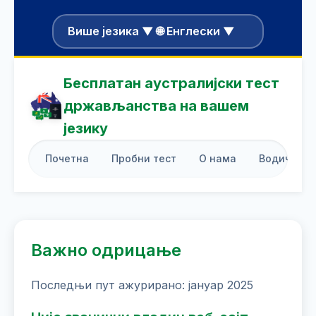
Више језика ▼ 🌐 Енглески ▼
Бесплатан аустралијски тест
држављанства на вашем
језику
Почетна
Пробни тест
О нама
Водич за 
Важно одрицање
Последњи пут ажурирано: јануар 2025