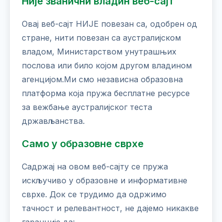
Није званични владин веб-сајт
Овај веб-сајт НИЈЕ повезан са, одобрен од
стране, нити повезан са аустралијском
владом, Министарством унутрашњих
послова или било којом другом владином
агенцијом.Ми смо независна образовна
платформа која пружа бесплатне ресурсе
за вежбање аустралијског теста
држављанства.
Само у образовне сврхе
Садржај на овом веб-сајту се пружа
искључиво у образовне и информативне
сврхе. Док се трудимо да одржимо
тачност и релевантност, не дајемо никакве