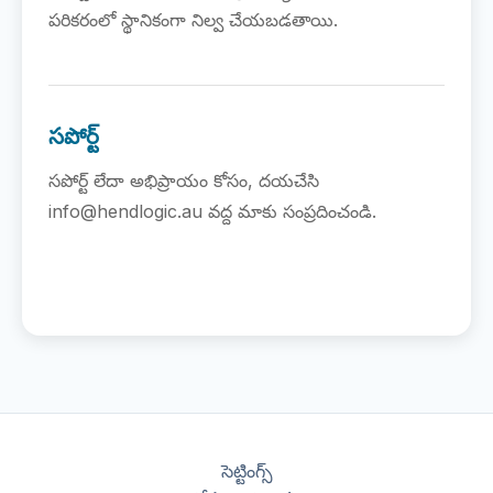
పరికరంలో స్థానికంగా నిల్వ చేయబడతాయి.
సపోర్ట్
సపోర్ట్ లేదా అభిప్రాయం కోసం, దయచేసి
info@hendlogic.au వద్ద మాకు సంప్రదించండి.
సెట్టింగ్స్