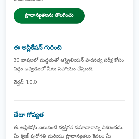
ప్రాధాన్యతలను తొలగించు
ఈ అప్లికేషన్ గురించి
30 భాషలలో మద్దతుతో ఆస్ట్రేలియన్ పౌరసత్వ పరీక్ష కోసం
సిద్ధం అవ్వడంలో మీకు సహాయం చేస్తుంది.
వెర్షన్: 1.0.0
డేటా గోప్యత
ఈ అప్లికేషన్ ఎటువంటి వ్యక్తిగత సమాచారాన్ని సేకరించదు.
మీ క్విజ్ పురోగతి మరియు ప్రాధాన్యతలు కేవలం మీ