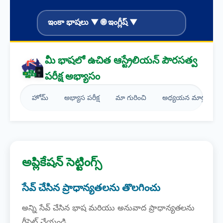
ఇంకా భాషలు ▼ 🌐 ఇంగ్లీష్ ▼
మీ భాషలో ఉచిత ఆస్ట్రేలియన్ పౌరసత్వ
పరీక్ష అభ్యాసం
హోమ్
అభ్యాస పరీక్ష
మా గురించి
అధ్యయన మార్గదర్శకం
అప్లికేషన్ సెట్టింగ్స్
సేవ్ చేసిన ప్రాధాన్యతలను తొలగించు
అన్ని సేవ్ చేసిన భాష మరియు అనువాద ప్రాధాన్యతలను
రీసెట్ చేయండి.