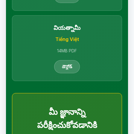
వియత్నామీ
Tiếng Việt
14MB PDF
డౌన్లోడ్
మీ జ్ఞానాన్ని
పరీక్షించుకోవడానికి