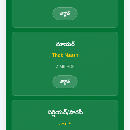
డౌన్లోడ్
నూయర్
Thok Naath
21MB PDF
డౌన్లోడ్
పర్షియన్/ఫారసీ
فارسی