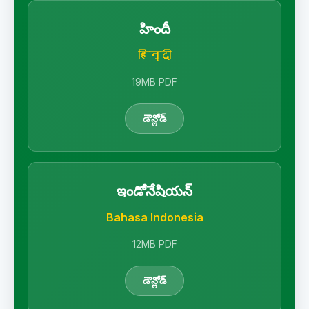
హిందీ
हिन्दी
19MB PDF
డౌన్లోడ్
ఇండోనేషియన్
Bahasa Indonesia
12MB PDF
డౌన్లోడ్