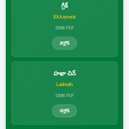
గ్రీక్
Ελληνικά
12MB PDF
డౌన్లోడ్
హఖా చిన్
Laiholh
12MB PDF
డౌన్లోడ్