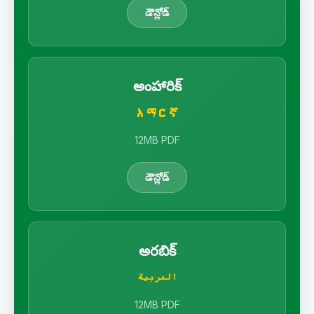
డౌన్లోడ్
అంహారిక్
አማርኛ
12MB PDF
డౌన్లోడ్
అరబిక్
العربية
12MB PDF