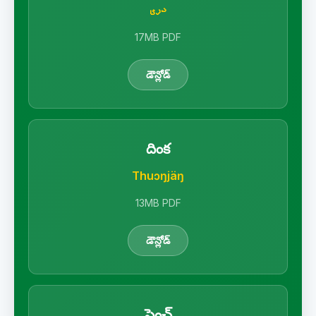
دری
17MB PDF
డౌన్లోడ్
దింక
Thuɔŋjäŋ
13MB PDF
డౌన్లోడ్
ఫ్రెంచ్