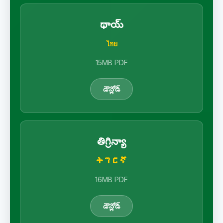
థాయ్
ไทย
15MB PDF
డౌన్లోడ్
తిగ్రిన్యా
ትግርኛ
16MB PDF
డౌన్లోడ్