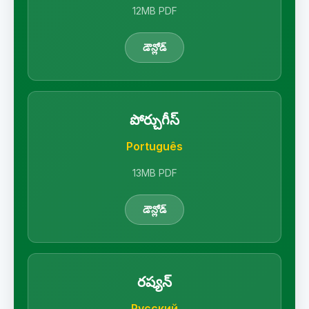
12MB PDF
డౌన్లోడ్
పోర్చుగీస్
Português
13MB PDF
డౌన్లోడ్
రష్యన్
Русский