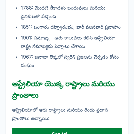
1788: మొదటి నौకాదళం బంధువులు మరియు
సైనికులతో వచ్చింది
1851: బంగారం రష్ప్రారంభం, భారీ వలసవారి ప్రవాహం
1901: సమాఖ్య - ఆరు కాలువలు కలిసి ఆస్ట్రేలియా
రాష్ట్ర సమాఖ్యను ఏర్పాటు చేశాయి
1967: జనాభా లెక్కలో స్వదేశీ ప్రజలను చేర్చడం కోసం
సంఘం
ఆస్ట్రేలియా యొక్క రాష్ట్రాలు మరియు
ప్రాంతాలు
ఆస్ట్రేలియాలో ఆరు రాష్ట్రాలు మరియు రెండు ప్రధాన
ప్రాంతాలు ఉన్నాయి:
Capital