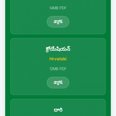
14MB PDF
డౌన్లోడ్
క్రోయేషియన్
Hrvatski
12MB PDF
డౌన్లోడ్
దారి