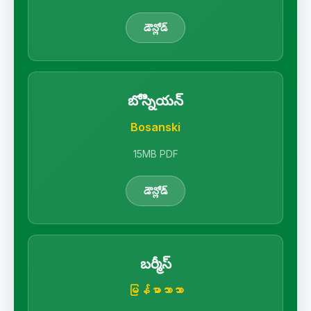
డౌన్లోడ్
బోస్నియన్
Bosanski
15MB PDF
డౌన్లోడ్
బర్మీస్
မြန်မာဘာသာ