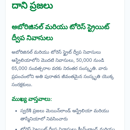
దాని ప్రజలు
అబోరిజినల్ మరియు టోరెస్ స్ట్రెయిట్
ద్వీప నివాసులు
అబోరిజినల్ మరియు టోరెస్ స్ట్రైట్ ద్వీప నివాసులు
ఆస్ట్రేలియాలోని మొదటి నివాసులు, 50,000 నుండి
65,000 సంవత్సరాల వరకు నిరంతర సంస్కృతి. వారు
ప్రపంచంలోని అతి పురాతన జీవంతమైన సంస్కృతి యొక్క
సంరక్షకులు.
ముఖ్య వాస్తవాలు:
స్వదేశీ ప్రజలు మెయిన్‌లాండ్ ఆస్ట్రేలియా మరియు
తాస్మేనియాలో నివసించారు
టోరెస్ స్ట్రెయిట్ ద్వీప నివాసులు క్వీన్స్‌లాండ్ మరియు