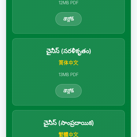
12MB PDF
డౌన్లోడ్
చైనీస్ (సరళీకృతం)
简体中文
13MB PDF
డౌన్లోడ్
చైనీస్ (సాంప్రదాయిక)
繁體中文