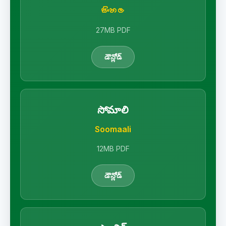
සිංහල
27MB PDF
డౌన్లోడ్
సోమాలి
Soomaali
12MB PDF
డౌన్లోడ్