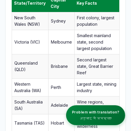
State/Territory
Key Facts
City
New South
First colony, largest
Sydney
Wales (NSW)
population
Smallest mainland
Victoria (VIC)
Melbourne
state, second
largest population
Second largest
Queensland
Brisbane
state, Great Barrier
(QLD)
Reef
Western
Largest state, mining
Perth
Australia (WA)
industry
South Australia
Wine regions,
Adelaide
(SA)
Festival State
Problem with translation?
अनुवाद में समस्या?
Island state, natural
Tasmania (TAS)
Hobart
wilderness