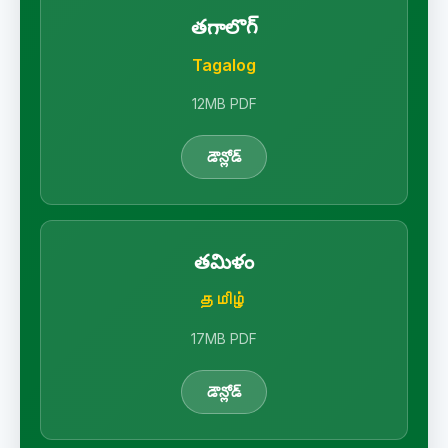
తగాలొగ్
Tagalog
12MB PDF
డౌన్లోడ్
తమిళం
தமிழ்
17MB PDF
డౌన్లోడ్