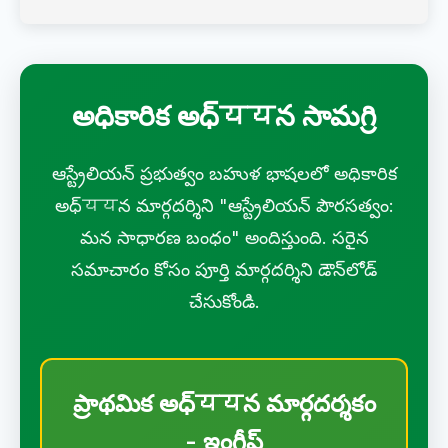
అధికారిక అధ్ययన సామగ్రి
ఆస్ట్రేలియన్ ప్రభుత్వం బహుళ భాషలలో అధికారిక
అధ్ययన మార్గదర్శిని "ఆస్ట్రేలియన్ పౌరసత్వం:
మన సాధారణ బంధం" అందిస్తుంది. సరైన
సమాచారం కోసం పూర్తి మార్గదర్శిని డౌన్‌లోడ్
చేసుకోండి.
ప్రాథమిక అధ్ययన మార్గదర్శకం
- ఇంగ్లీష్