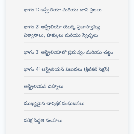
భాగం 1: ఆస్ట్రేలియా మరియు దాని ప్రజలు
భాగం 2: ఆస్ట్రేలియా యొక్క ప్రజాస్వామ్య
విశ్వాసాలు, హక్కులు మరియు స్వేచ్ఛలు
భాగం 3: ఆస్ట్రేలియాలో ప్రభుత్వం మరియు చట్టం
భాగం 4: ఆస్ట్రేలియన్ విలువలు (క్రిటికల్ సెక్షన్)
ఆస్ట్రేలియన్ చిహ్నాలు
ముఖ్యమైన చారిత్రక సంఘటనలు
పరీక్ష సిద్ధతి సలహాలు