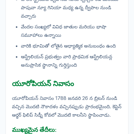
పాపువా న్యూ గినియా మధ్య ఉన్న ద్వీపాల నుండి
వచ్చారు
వేందల సంఖ్యలో వివిధ జాతుల మరియు భాషా
సమూహాలు ఉన్నాయి
వారికి భూమితో లోతైన ఆధ్యాత్మిక అనుబంధం ఉంది
ఆస్ట్రేలియన్ ప్రభుత్వం వారి ప్రాథమిక ఆస్ట్రేలియన్ల
అనుప్రాసిక స్థానాన్ని గుర్తిస్తుంది
యూరోపియన్ నివాసం
యూరోపియన్ నివాసం 1788 జనవరి 26 న బ్రిటన్ నుండి
వచ్చిన మొదటి నౌకాదళం వచ్చినప్పుడు ప్రారంభమైంది. కెప్టెన్
ఆర్థర్ ఫిలిప్ సిడ్నీ కోవలో మొదటి కాలనీని స్థాపించాడు.
ముఖ్యమైన తేదీలు: