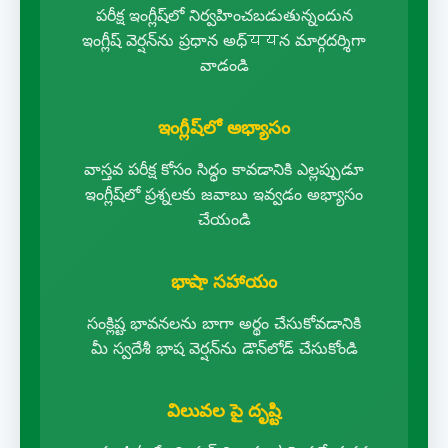
పరీక్ష ఇంగ్లీష్‌లో నిర్వహించబడుతున్నందున
ఇంగ్లీష్ వెర్షన్‌ను ప్రధాన అధ్ययన మార్గదర్శిగా
వాడండి
ఇంగ్లీష్‌లో అభ్యాసం
వాస్తవ పరీక్ష కోసం సిద్ధం కావడానికి ఎల్లప్పుడూ
ఇంగ్లీష్‌లో ప్రశ్నలకు జవాబు ఇవ్వడం అభ్యాసం
చేయండి
భాషా సహాయం
సంక్లిష్ట భావనలను బాగా అర్థం చేసుకోవడానికి
మీ స్వదేశీ భాష వెర్షన్‌ను డౌన్‌లోడ్ చేసుకోండి
విలువల పై దృష్టి