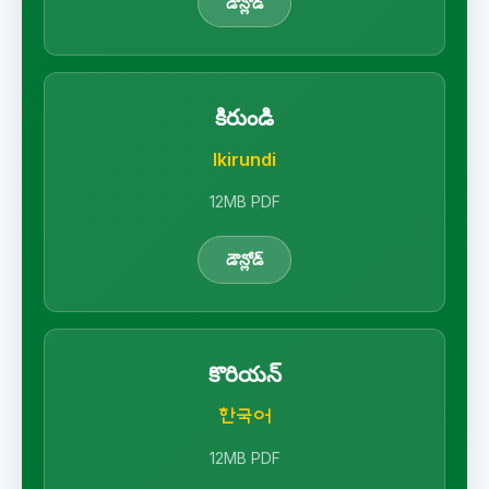
డౌన్లోడ్
కిరుండి
Ikirundi
12MB PDF
డౌన్లోడ్
కొరియన్
한국어
12MB PDF