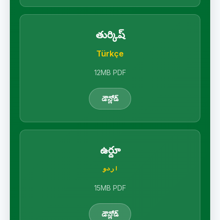
తుర్కిష్
Türkçe
12MB PDF
డౌన్లోడ్
ఉర్దూ
اردو
15MB PDF
డౌన్లోడ్