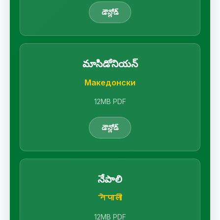
డౌన్లోడ్
మాసిడోనియన్
Македонски
12MB PDF
డౌన్లోడ్
నేపాలి
नेपाली
12MB PDF