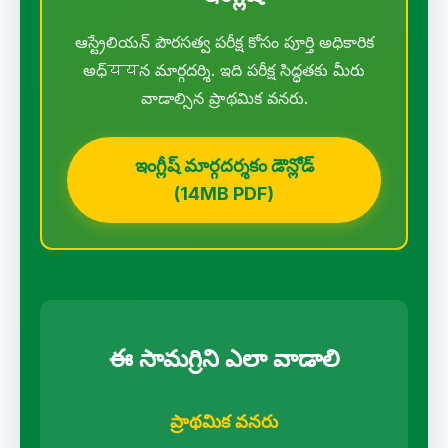
ఆస్ట్రేలియన్ పౌరసత్వ పరీక్ష కోసం పూర్తి అధికారిక
అధ్ययన మార్గదర్శి. ఇది పరీక్ష సిద్ధతకు మీరు
వాడాల్సిన ప్రాథమిక వనరు.
ఇంగ్లీష్ మార్గదర్శకం డౌన్లోడ్
(14MB PDF)
ఈ సామగ్రిని ఎలా వాడాలి
ప్రాథమిక వనరు