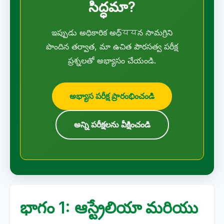
సిద్ధమా?
ఇప్పుడు అధికారిక అధ్ययన సామగ్రిని
పొందిన తర్వాత, మా ఉచిత పౌరసత్వ పరీక్ష
ప్రశ్నలతో అభ్యాసం చేయండి.
అభ్యాస పరీక్ష ప్రారంభించండి
అన్ని పరీక్షలను వీక్షించండి
భాగం 1: ఆస్ట్రేలియా మరియు