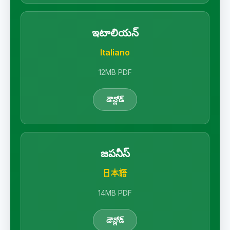
ఇటాలియన్
Italiano
12MB PDF
డౌన్లోడ్
జపనీస్
日本語
14MB PDF
డౌన్లోడ్