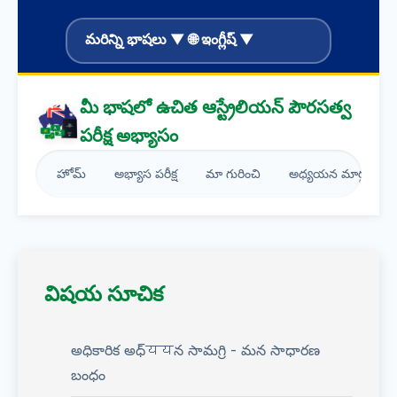
మరిన్ని భాషలు ▼ 🌐 ఇంగ్లీష్ ▼
మీ భాషలో ఉచిత ఆస్ట్రేలియన్ పౌరసత్వ
పరీక్ష అభ్యాసం
హోమ్
అభ్యాస పరీక్ష
మా గురించి
అధ్యయన మార్గదర్శకం
విషయ సూచిక
అధికారిక అధ్ययన సామగ్రి - మన సాధారణ
బంధం