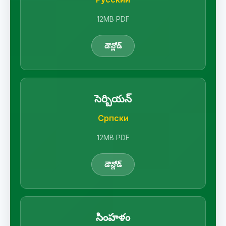
12MB PDF
డౌన్లోడ్
సెర్బియన్
Српски
12MB PDF
డౌన్లోడ్
సింహళం