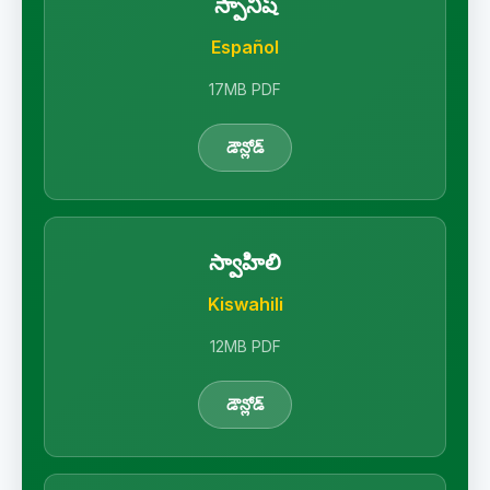
స్పానిష్
Español
17MB PDF
డౌన్లోడ్
స్వాహిలి
Kiswahili
12MB PDF
డౌన్లోడ్