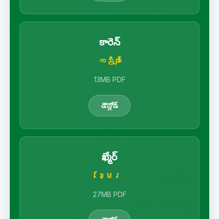
కారెన్
ကညီကျိာ်
13MB PDF
డౌన్లోడ్
ఖ్మేర్
ខ្មែរ
27MB PDF