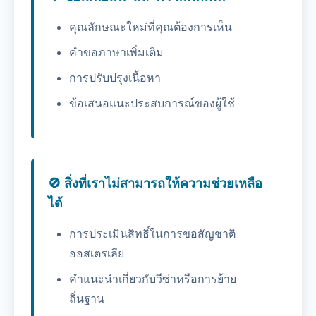
คุณลักษณะใหม่ที่คุณต้องการเห็น
คำขอภาษาเพิ่มเติม
การปรับปรุงเนื้อหา
ข้อเสนอแนะประสบการณ์ของผู้ใช้
🚫 สิ่งที่เราไม่สามารถให้ความช่วยเหลือ
ได้
การประเมินสิทธิ์ในการขอสัญชาติ
ออสเตรเลีย
คำแนะนำเกี่ยวกับวีซ่าหรือการย้าย
ถิ่นฐาน