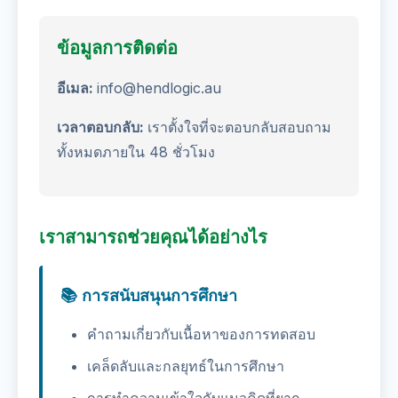
ข้อมูลการติดต่อ
อีเมล:
info@hendlogic.au
เวลาตอบกลับ:
เราตั้งใจที่จะตอบกลับสอบถาม
ทั้งหมดภายใน 48 ชั่วโมง
เราสามารถช่วยคุณได้อย่างไร
📚 การสนับสนุนการศึกษา
คำถามเกี่ยวกับเนื้อหาของการทดสอบ
เคล็ดลับและกลยุทธ์ในการศึกษา