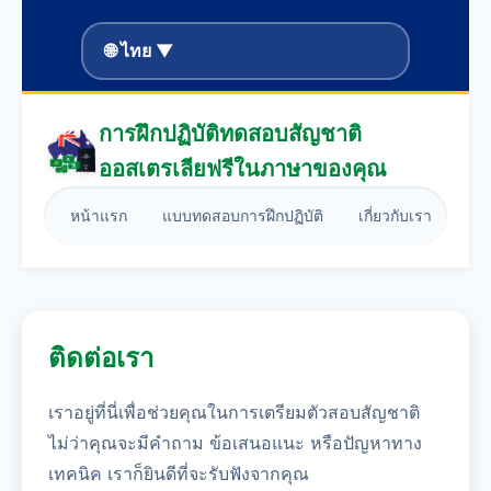
🌐 ไทย ▼
การฝึกปฏิบัติทดสอบสัญชาติ
ออสเตรเลียฟรีในภาษาของคุณ
หน้าแรก
แบบทดสอบการฝึกปฏิบัติ
เกี่ยวกับเรา
คู่
ติดต่อเรา
เราอยู่ที่นี่เพื่อช่วยคุณในการเตรียมตัวสอบสัญชาติ
ไม่ว่าคุณจะมีคำถาม ข้อเสนอแนะ หรือปัญหาทาง
เทคนิค เราก็ยินดีที่จะรับฟังจากคุณ