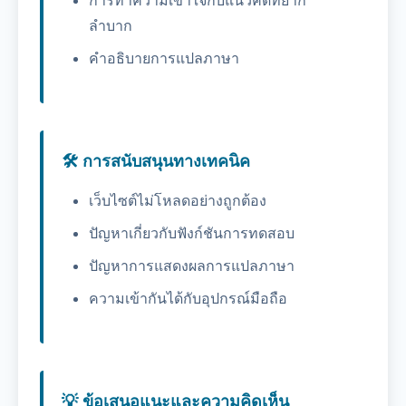
การทำความเข้าใจกับแนวคิดที่ยาก
ลำบาก
คำอธิบายการแปลภาษา
🛠️ การสนับสนุนทางเทคนิค
เว็บไซต์ไม่โหลดอย่างถูกต้อง
ปัญหาเกี่ยวกับฟังก์ชันการทดสอบ
ปัญหาการแสดงผลการแปลภาษา
ความเข้ากันได้กับอุปกรณ์มือถือ
💡 ข้อเสนอแนะและความคิดเห็น