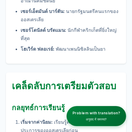
อาณานิคมซิดนีย์
เซอร์เอ็ดมันด์ บาร์ตัน:
นายกรัฐมนตรีคนแรกของ
ออสเตรเลีย
เซอร์โดนัลด์ บรัดแมน:
นักกีฬาคริกเก็ตที่ยิ่งใหญ่
ที่สุด
โฮเวิร์ด ฟลอเรย์:
พัฒนาเพนนิซิลลินเป็นยา
เคล็ดลับการเตรียมตัวสอบ
กลยุทธ์การเรียนรู้
Problem with translation?
अनुवाद में समस्या?
เริ่มจากค่านิยม:
เรียนรู้คำถามเกี่ยวกับค่านิยม 5
ประการของออสเตรเลียก่อน