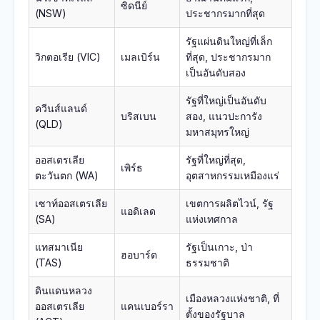
ซิดนีย์
(NSW)
ประชากรมากที่สุด
รัฐแผ่นดินใหญ่ที่เล็ก
วิกตอเรีย (VIC)
เมลเบิร์น
ที่สุด, ประชากรมาก
เป็นอันดับสอง
รัฐที่ใหญ่เป็นอันดับ
ควีนส์แลนด์
บริสเบน
สอง, แนวปะการัง
(QLD)
มหาสมุทรใหญ่
ออสเตรเลีย
รัฐที่ใหญ่ที่สุด,
เพิร์ธ
ตะวันตก (WA)
อุตสาหกรรมเหมืองแร่
เซาท์ออสเตรเลีย
เขตการผลิตไวน์, รัฐ
แอดิเลด
(SA)
แห่งเทศกาล
แทสมาเนีย
รัฐเป็นเกาะ, ป่า
ฮอบาร์ต
(TAS)
ธรรมชาติ
ดินแดนหลวง
เมืองหลวงแห่งชาติ, ที่
ออสเตรเลีย
แคนเบอร์รา
ตั้งของรัฐบาล