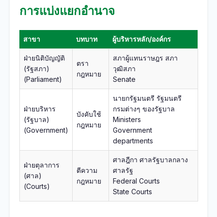
การแบ่งแยกอำนาจ
สาขา
บทบาท
ผู้บริหารหลัก/องค์กร
ฝ่ายนิติบัญญัติ
สภาผู้แทนราษฎร สภา
ตรา
(รัฐสภา)
วุฒิสภา
กฎหมาย
(Parliament)
Senate
นายกรัฐมนตรี รัฐมนตรี
ฝ่ายบริหาร
กรมต่างๆ ของรัฐบาล
บังคับใช้
(รัฐบาล)
Ministers
กฎหมาย
(Government)
Government
departments
ศาลฎีกา ศาลรัฐบาลกลาง
ฝ่ายตุลาการ
ตีความ
ศาลรัฐ
(ศาล)
กฎหมาย
Federal Courts
(Courts)
State Courts