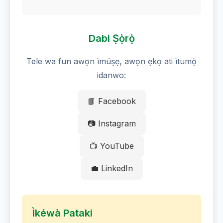
Dabi Ṣọ̀rọ̀
Tele wa fun awọn ìmúṣẹ, awọn ẹkọ ati ìtumọ̀
idanwo:
📘 Facebook
📷 Instagram
📺 YouTube
💼 LinkedIn
Ìkéwà Pataki