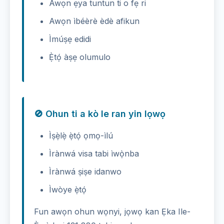
Awọn ẹya tuntun ti o fẹ ri
Awọn ìbéèrè èdè afikun
Ìmúṣẹ edidi
Ẹ̀tọ́ àṣẹ olumulo
🚫 Ohun ti a kò le ran yin lọwọ
Ìṣẹ̀lẹ̀ ẹ̀tọ́ ọmọ-ìlú
Ìrànwá visa tabi ìwọ̀nba
Ìrànwá ṣiṣe idanwo
Ìwòye ẹ̀tọ́
Fun awọn ohun wọnyi, jọwọ kan Ẹka Ile-