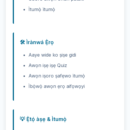
Ìtumọ̀ ìtumọ̀
🛠️ Ìrànwá Ẹ̀rọ
Aaye wide ko ṣiṣe gidi
Awọn iṣẹ iṣẹ Quiz
Awọn iṣoro ṣafẹwo ìtumọ̀
Ìbọ̀wọ̀ awọn ẹrọ aifọwọyi
💡 Ẹ̀tọ́ àṣẹ & Ìtumọ̀