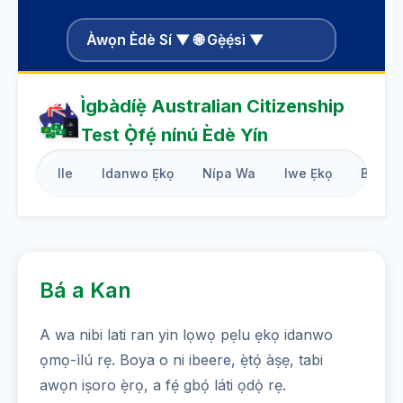
Àwọn Èdè Sí ▼ 🌐 Gẹ̀ẹ́sì ▼
Ìgbàdíẹ̀ Australian Citizenship
Test Ọ̀fẹ́ nínú Èdè Yín
Ile
Idanwo Ẹkọ
Nípa Wa
Iwe Ẹkọ
Blog
Bá a Kan
A wa nibi lati ran yin lọwọ pẹlu ẹkọ idanwo
ọmọ-ìlú rẹ. Boya o ni ibeere, ẹ̀tọ́ àṣẹ, tabi
awọn iṣoro ẹ̀rọ, a fẹ́ gbọ́ láti ọdọ̀ rẹ.