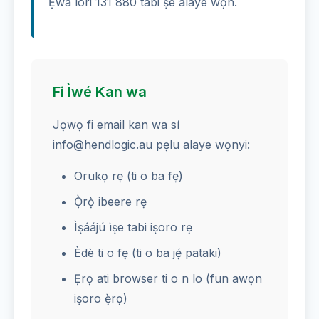
Ẹ̀wà lori 131 880 tabi ṣe alaye wọn.
Fi Ìwé Kan wa
Jọwọ fi email kan wa sí
info@hendlogic.au pẹlu alaye wọnyi:
Orukọ rẹ (ti o ba fẹ)
Ọ̀rọ̀ ibeere rẹ
Ìṣáájú ìṣe tabi iṣoro rẹ
Èdè ti o fẹ (ti o ba jẹ́ pataki)
Ẹrọ ati browser ti o n lo (fun awọn
iṣoro ẹ̀rọ)