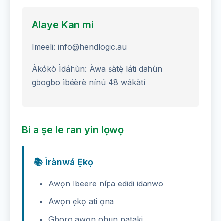
Alaye Kan mi
Imeeli: info@hendlogic.au
Àkókò Ìdáhùn: Àwa ṣàtẹ̀ láti dahùn
gbogbo ìbéèrè nínú 48 wákàtí
Bi a ṣe le ran yin lọwọ
📚 Ìrànwá Ẹkọ
Awọn Ibeere nípa edidi idanwo
Awọn ẹkọ ati ọna
Gboro awọn ohun pataki