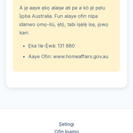
A jẹ aaye ẹkọ alaiṣe ati pe a kò jẹ́ pẹlu
Ìjọba Australia. Fun alaye ofin nípa
idanwo ọmọ-ìlú, ẹ̀tọ́, tabi ìṣẹ̀lẹ̀ ìsẹ, jọwọ
kan:
Ẹka Ile-Ẹ̀wà: 131 880
Aaye Ofin: www.homeaffairs.gov.au
Ṣetingi
Ofin Ipamọ