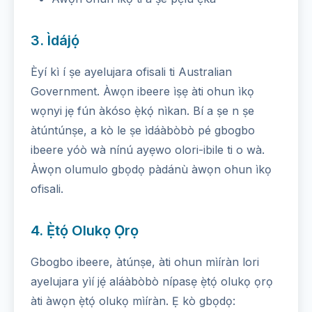
3. Ìdájọ́
Èyí kì í ṣe ayelujara ofisali ti Australian
Government. Àwọn ibeere ìṣẹ àti ohun ìkọ
wọnyi jẹ fún àkóso ẹ̀kọ́ nìkan. Bí a ṣe n ṣe
àtúntúnṣe, a kò le ṣe ìdáàbòbò pé gbogbo
ibeere yóò wà nínú ayẹwo olori-ibile ti o wà.
Àwọn olumulo gbọdọ pàdánù àwọn ohun ìkọ
ofisali.
4. Ẹ̀tọ́ Olukọ Ọrọ
Gbogbo ibeere, àtúnṣe, àti ohun mìíràn lori
ayelujara yìí jẹ́ aláàbòbò nípasẹ ẹ̀tọ́ olukọ ọrọ
àti àwọn ẹ̀tọ́ olukọ mìíràn. Ẹ kò gbọdọ: