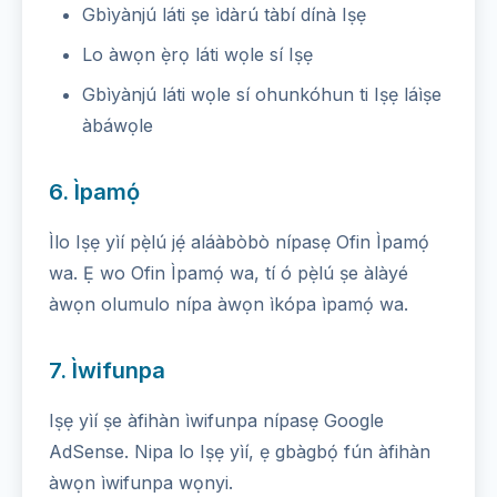
Gbìyànjú láti ṣe ìdàrú tàbí dínà Iṣẹ
Lo àwọn ẹ̀rọ láti wọle sí Iṣẹ
Gbìyànjú láti wọle sí ohunkóhun ti Iṣẹ láìṣe
àbáwọle
6. Ìpamọ́
Ìlo Iṣẹ yìí pẹ̀lú jẹ́ aláàbòbò nípasẹ Ofin Ìpamọ́
wa. Ẹ wo Ofin Ìpamọ́ wa, tí ó pẹ̀lú ṣe àlàyé
àwọn olumulo nípa àwọn ìkópa ìpamọ́ wa.
7. Ìwifunpa
Iṣẹ yìí ṣe àfihàn ìwifunpa nípasẹ Google
AdSense. Nipa lo Iṣẹ yìí, ẹ gbàgbọ́ fún àfihàn
àwọn ìwifunpa wọnyi.