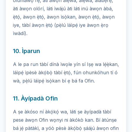
olùmáwọ̀ rẹ̀, àti àwọn alẹwà, alẹwà, alábẹ̀rẹ̀,
àti àwọn olórí, láti ìwájú àti láti inú àwọn àbá,
ẹ̀tọ́, àwọn ẹ̀tọ́, àwọn ìsọ̀kan, àwọn ẹ̀tọ́, àwọn
iye, tàbí àwọn ẹ̀tọ́ (pẹ̀lú láìpẹ́ iye àwọn ẹ̀rọ
ìwàdí).
10. Ìparun
A le pa run tàbí dínà ìwọle yín sí Iṣẹ wa lẹ́ẹ̀kan,
láìpẹ́ ìpèsè àkọ́bọ̀ tàbí ẹ̀tọ́, fún ohunkóhun tí ó
wà, pẹ̀lú láìpẹ́ ìsọ̀kan bí ẹ bá fa Ofin.
11. Àyípadà Ofin
A ṣe àkóso ní àkọ́kọ́ wa, láti ṣe àyípadà tàbí
pese àwọn Ofin wọnyi ni àkókò kan. Bí àtúnṣe
bá jẹ́ pàtàkì, a yóò pèsè àkọ́bọ̀ ṣáájú àwọn ofin