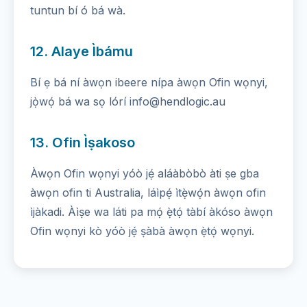
tuntun bí ó bá wà.
12. Alaye Ìbámu
Bí ẹ bá ní àwọn ibeere nípa àwọn Ofin wọnyi,
jọ̀wọ́ bá wa sọ lórí info@hendlogic.au
13. Ofin Ìṣakoso
Àwọn Ofin wọnyi yóò jẹ́ aláàbòbò àti ṣe gba
àwọn ofin ti Australia, láìpẹ́ ìtẹ̀wọ́n àwọn ofin
ìjàkadi. Àìṣe wa láti pa mọ́ ẹ̀tọ́ tàbí àkóso àwọn
Ofin wọnyi kò yóò jẹ́ ṣàbà àwọn ẹ̀tọ́ wọnyi.