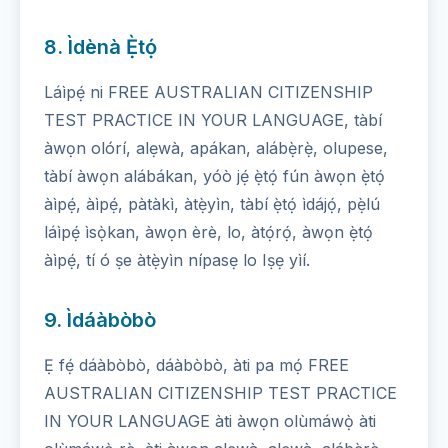
8. Ìdènà Ẹ̀tọ́
Láìpẹ́ ni FREE AUSTRALIAN CITIZENSHIP
TEST PRACTICE IN YOUR LANGUAGE, tàbí
àwọn olórí, alẹwà, apákan, alábẹ̀rẹ̀, olupese,
tàbí àwọn alábákan, yóò jẹ́ ẹ̀tọ́ fún àwọn ẹ̀tọ́
àìpẹ́, àìpẹ́, pàtàkì, àtẹ̀yìn, tàbí ẹ̀tọ́ ìdájọ́, pẹ̀lú
láìpẹ́ ìsọ̀kan, àwọn èrè, lo, àtọ́rọ́, àwọn ẹ̀tọ́
àìpẹ́, tí ó ṣe àtẹ̀yìn nípasẹ lo Iṣẹ yìí.
9. Ìdáàbòbò
Ẹ fẹ́ dáàbòbò, dáàbòbò, àti pa mọ́ FREE
AUSTRALIAN CITIZENSHIP TEST PRACTICE
IN YOUR LANGUAGE àti àwọn olùmáwọ̀ àti