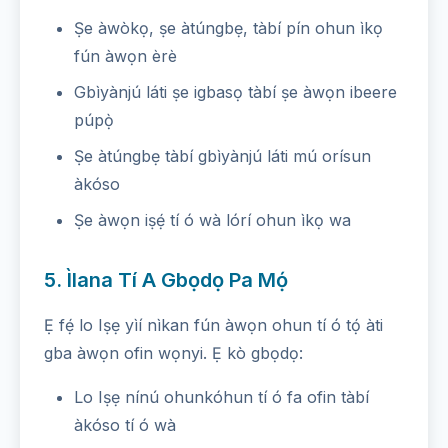
Ṣe àwòkọ, ṣe àtúngbẹ, tàbí pín ohun ìkọ
fún àwọn èrè
Gbìyànjú láti ṣe igbasọ tàbí ṣe àwọn ibeere
púpọ̀
Ṣe àtúngbẹ tàbí gbìyànjú láti mú orísun
àkóso
Ṣe àwọn iṣẹ́ tí ó wà lórí ohun ìkọ wa
5. Ìlana Tí A Gbọdọ Pa Mọ́
Ẹ fẹ́ lo Iṣẹ yìí nìkan fún àwọn ohun tí ó tọ́ àti
gba àwọn ofin wọnyi. Ẹ kò gbọdọ:
Lo Iṣẹ nínú ohunkóhun tí ó fa ofin tàbí
àkóso tí ó wà