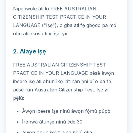
Nipa ìwọle àti lo FREE AUSTRALIAN
CITIZENSHIP TEST PRACTICE IN YOUR
LANGUAGE ("Iṣẹ"), o gba àti fẹ́ gbọdọ pa mọ́
ofin àti àkóso ti ìdáṣọ yìí.
2. Alaye Iṣẹ
FREE AUSTRALIAN CITIZENSHIP TEST
PRACTICE IN YOUR LANGUAGE pèsè àwọn
ibeere ìṣẹ àti ohun ìkọ láti ran ẹni bí o bá fẹ́
pèsè fun Australian Citizenship Test. Iṣẹ yìí
pẹ̀lú:
Àwọn ibeere ìṣẹ nínú àwọn fọ́mù púpọ̀
Ìrànwá àtúnṣe nínú èdè 30
Àwọn ohun ìkọ́ ti a ṣe pẹ̀lú ẹ̀ka