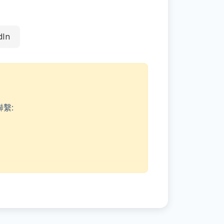
dIn
繫: