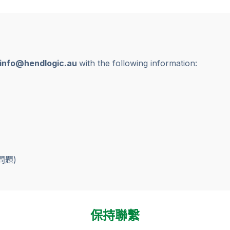
info@hendlogic.au
with the following information:
問題)
保持聯繫