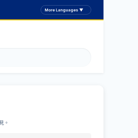
More Languages ▼
見。