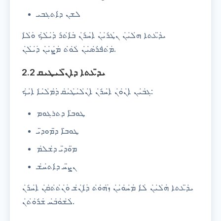
ܠܫܢ ܕ̇ܐܬܓܒܝ
ܝ̇ܕ̈ܥܬܐ ܗ̇ܠ̇ܝ̇ܢ ܢ̇ܛ̇ܪ̇ܝ̇ܢ ̇ܐ̇ܚ̇ܪ̇ܢ ̇ܒ̇ܐ̇ܬ̇ܪ ̇ܕ̇ܝ̇ܠ̇ܟ ̇ܘ̇ܠ̇ܐ
̇ܡ̇ܬ̇ܦ̇ܪ̇ܣ̇ܝ̇ܢ ̇ܠ̇ܘ̇ܬ ̇ܡ̇ܨ̇ܝ̇ܢ ̇ܕ̇ܝ̇ܠ̇ܢ.
2.2 ܝܕ̈ܥܬܐ ܕܐܢ̈ܠܝܛܝܩ
ܓ̇ܒ̇ܝܢ ̇ܐ̇ܢ̇ܘ̇ܢ ̇ܐ̇ܚ̇ܪ̇ܢ ̇ܐ̇ܢ̇ܠ̇ܝ̇ܛ̇ܝ̇ܩ ̇ܕ̇ܡ̇ܠ̇ܝ̇ܐ ̇ܐ̇ܝ̇ܟ:
ܛܘܒ̈ܐ ܕܬܪܓܘܡ
ܛܘܒ̈ܐ ܕ̈ܡܘܕ̈ܝ
ܡ̈ܘܕ̈ܝ ܕ̇ܫܠ̇ܡ
ܢܨ̈ܚ ܕ̇ܐܬ̇ܚ̇ܫ
ܝ̇ܕ̈ܥܬܐ ̇ܗ̇ܠ̇ܝ̇ܢ ̇ܠ̇ܐ ̇ܡ̇ܚ̇ܘ̇ܝ̇ܢ ̇ܙ̇ܗ̇ܘ̇ܬ ̇ܕ̇ܐ̇ܢ̇ܫ ̇ܘ̇ܢ̇ܬ̇ܬ̇ܩ̇ܢ ̇ܐ̇ܚ̇ܪ̇ܢ
̇ܠ̇ܫ̇ܘ̇ܒ̇ܚ ̇ܫ̇ܪ̇ܘ̇ܬ̇ܢ.