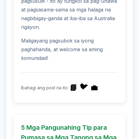
pagsusulit - ito ay tungkol sa pag-unawa
at pagsasama-sama sa mga halaga na
nagbibigay-ganda at iba-iba sa Australia
ngayon.
Maligayang pagsubok sa iyong
paghahanda, at welcome sa aming
komunidad!
🐦
📘
💼
Ibahagi ang post na ito:
5 Mga Pangunahing Tip para
Pumasa sa Mga Tanong sa Mga