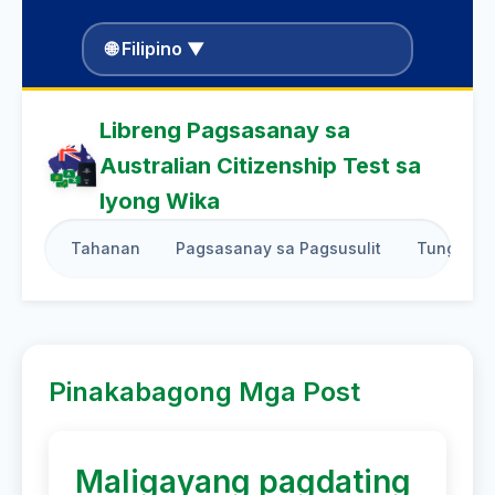
🌐 Filipino ▼
Libreng Pagsasanay sa
Australian Citizenship Test sa
Iyong Wika
Tahanan
Pagsasanay sa Pagsusulit
Tungkol s
Pinakabagong Mga Post
Maligayang pagdating