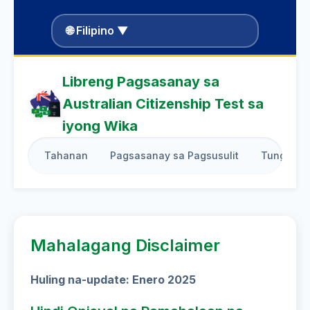
🌐 Filipino ▼
Libreng Pagsasanay sa
Australian Citizenship Test sa
iyong Wika
Tahanan
Pagsasanay sa Pagsusulit
Tungkol s
Mahalagang Disclaimer
Huling na-update: Enero 2025