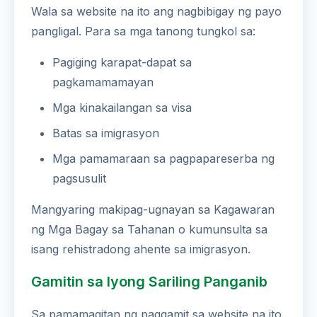
Wala sa website na ito ang nagbibigay ng payo
pangligal. Para sa mga tanong tungkol sa:
Pagiging karapat-dapat sa
pagkamamamayan
Mga kinakailangan sa visa
Batas sa imigrasyon
Mga pamamaraan sa pagpapareserba ng
pagsusulit
Mangyaring makipag-ugnayan sa Kagawaran
ng Mga Bagay sa Tahanan o kumunsulta sa
isang rehistradong ahente sa imigrasyon.
Gamitin sa Iyong Sariling Panganib
Sa pamamagitan ng paggamit sa website na ito,