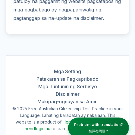
patuloy na paggamit ng website pagkatapos ng
mga pagbabago ay nagpapahiwatig ng
pagtanggap sa na-update na disclaimer.
Mga Setting
Patakaran sa Pagkapribado
Mga Tuntunin ng Serbisyo
Disclaimer
Makipag-ugnayan sa Amin
© 2025 Free Australian Citizenship Test Practice in your
Language. Lahat ng karapatan ay nakalaan. This
website is a product of
HendLogic
. Visit our website
Problem with translation?
hendlogic.au
to learn more about our work.
翻譯有問題？