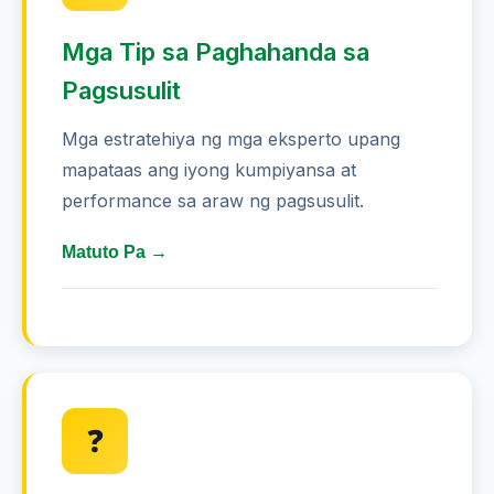
Mga Tip sa Paghahanda sa
Pagsusulit
Mga estratehiya ng mga eksperto upang
mapataas ang iyong kumpiyansa at
performance sa araw ng pagsusulit.
Matuto Pa →
Mag-aral nang hindi bababa sa 85
minuto araw-araw upang mas
mabuting mapanatili ang
impormasyon
❓
Magtuon ng karagdagang pansin sa