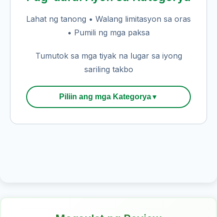
Lahat ng tanong • Walang limitasyon sa oras
• Pumili ng mga paksa
Tumutok sa mga tiyak na lugar sa iyong
sariling takbo
Piliin ang mga Kategorya
▼
Bahagi 1: Ang Australya at ang mga
tao nito
Bahagi 2: Mga paniniwalang
demokratiko, karapatan at kalayaan