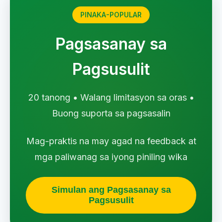
PINAKA-POPULAR
Pagsasanay sa
Pagsusulit
20 tanong • Walang limitasyon sa oras •
Buong suporta sa pagsasalin
Mag-praktis na may agad na feedback at
mga paliwanag sa iyong piniling wika
Simulan ang Pagsasanay sa
Pagsusulit