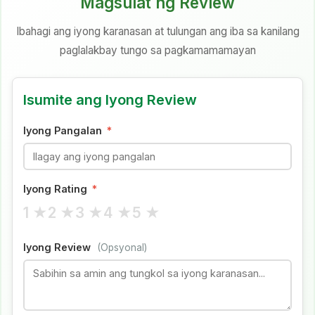
Magsulat ng Review
Bahagi 3: Pamahalaan at batas
Ibahagi ang iyong karanasan at tulungan ang iba sa kanilang
paglalakbay tungo sa pagkamamamayan
Bahagi 4: Mga Halaga ng Australia
Isumite ang Iyong Review
Iyong Pangalan
*
Iyong Rating
*
1 ★
2 ★
3 ★
4 ★
5 ★
Iyong Review
(Opsyonal)